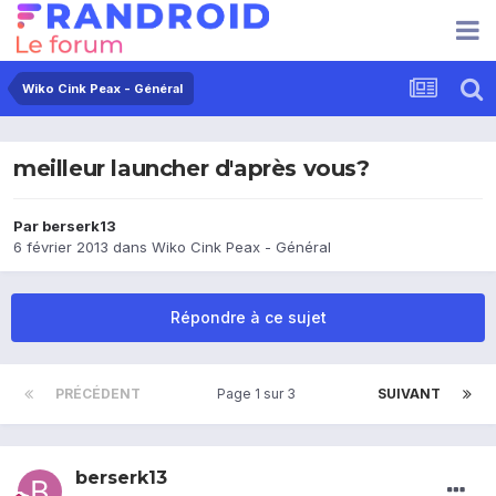
Wiko Cink Peax - Général
meilleur launcher d'après vous?
Par
berserk13
6 février 2013
dans
Wiko Cink Peax - Général
Répondre à ce sujet
PRÉCÉDENT
Page 1 sur 3
SUIVANT
berserk13