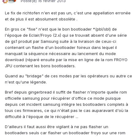
Posté(e)
16 février 2013
Le fix de richtofen n'en est pas un, c'est une appellation erronée
et de plus il est absolument obsolète .
En gros ce "fixe" n'est que le bon bootloader *(pbl/sbl) de
l'époque de Eclair/Froyo (2.x) qui se trouvait absent d'une série
de gs1 produit par Samsung suite à la livraison de ceux-ci
contenant un flashe d'un bootloader foireux dans lequel il
manquait la séquence nécessaire au lancement du mode
download (réparé ensuite par la mise en ligne de la rom FROYO
JPU contenant les bons bootloaders.
Quand au "bridage" de ces modes par les opérateurs ou autre ce
n'est qu'une légende.
Bref depuis gingerbread il suffit de flasher n'importe quelle rom
officielle samsung pour récupérer d'office ce mode puisque
depuis cet incident samsung intègre les bootloaders complets à
tous ces firmwares, ce qui n'était pas le cas auparavant d'où la
difficulté à l'époque de le récupérer ...
D'ailleurs il faut aussi être vigilant à ne pas flasher un
bootloaders seuls car flasher un bootloader froyo sur une rom