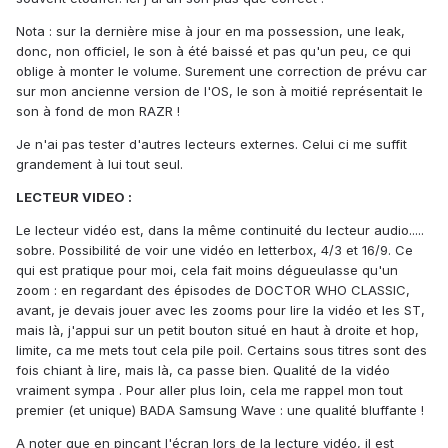
Nota : sur la dernière mise à jour en ma possession, une leak,
donc, non officiel, le son à été baissé et pas qu'un peu, ce qui
oblige à monter le volume. Surement une correction de prévu car
sur mon ancienne version de l'OS, le son à moitié représentait le
son à fond de mon RAZR !
Je n'ai pas tester d'autres lecteurs externes. Celui ci me suffit
grandement à lui tout seul.
LECTEUR VIDEO :
Le lecteur vidéo est, dans la même continuité du lecteur audio.....
sobre. Possibilité de voir une vidéo en letterbox, 4/3 et 16/9. Ce
qui est pratique pour moi, cela fait moins dégueulasse qu'un
zoom : en regardant des épisodes de DOCTOR WHO CLASSIC,
avant, je devais jouer avec les zooms pour lire la vidéo et les ST,
mais là, j'appui sur un petit bouton situé en haut à droite et hop,
limite, ca me mets tout cela pile poil. Certains sous titres sont des
fois chiant à lire, mais là, ca passe bien. Qualité de la vidéo
vraiment sympa . Pour aller plus loin, cela me rappel mon tout
premier (et unique) BADA Samsung Wave : une qualité bluffante !
A noter que en pincant l'écran lors de la lecture vidéo, il est