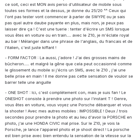
ce soit, ceci est MON avis perso d'utilisateur de mobile sous
toutes ses formes et la dessus, je donne du 25/20 ^^ Ceux qui
l'ont pas tester vont commencer à parler de SWYPE ou je sais
pas quel autre daube payante en plus, mais non, je peux pas
laisser dire ça ! C'est une tuerie : tenter d'écrire un SMS lorsque
vous êtes en voiture ou en train..... avec le Z10, je m'éclate royal
au bar ! Mélanger dans une phrase de l'anglais, du francais et de
l'italien, c'est juste kiffant !
- FORM FACTOR : La aussi, j'adore ! J'ai des grosses mains de
bûcheron...... et malgré la gêne que cela peut occasionné comme
le glissement du mobile si j'écris un SMS, avec le Z10 , j'ai une
belle prise en main ! Il me donne pas cette sensation de vouloir se
barrer telle une anguille
- ONE SHOT : Ici, c'est complètement con, mais je suis fan ! Le
ONESHOT consiste à prendre une photo sur l'instant T ! Genre,
vous êtes en voiture, vous voyez une Porsche débarquer et vous
la shooter ! Avec mes autres mobiles : IMPOSSIBLE ! Deux / trois
secondes pour prendre la photo et au lieu d'avoir la PORSCHE en
photo, j'ai une HONDA CIVIC mal prise. Sur le Z10, je vois la
Porsche, je lance l'appareil photo et je shoot direct ! La porsche
est bien prise avec bien entendu la sensation de la vitesse sur la