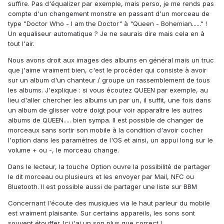
suffire. Pas d'équalizer par exemple, mais perso, je me rends pas
compte d'un changement monstre en passant d'un morceau de
type "Doctor Who - I am the Doctor" à "Queen - Bohemian......" !
Un equaliseur automatique ? Je ne saurais dire mais cela en à
tout l'air.
Nous avons droit aux images des albums en général mais un truc
que j'aime vraiment bien, c'est le procéder qui consiste à avoir
sur un album d'un chanteur / groupe un rassemblement de tous
les albums. J'explique : si vous écoutez QUEEN par exemple, au
lieu d'aller chercher les albums un par un, il suffit, une fois dans
un album de glisser votre doigt pour voir apparaître les autres
albums de QUEEN..... bien sympa. Il est possible de changer de
morceaux sans sortir son mobile à la condition d'avoir cocher
l'option dans les paramètres de l'OS et ainsi, un appui long sur le
volume + ou -, le morceau change.
Dans le lecteur, la touche Option ouvre la possibilité de partager
le dit morceau ou plusieurs et les envoyer par Mail, NFC ou
Bluetooth. Il est possible aussi de partager une liste sur BBM
Concernant l'écoute des musiques via le haut parleur du mobile
est vraiment plaisante. Sur certains appareils, les sons sont
souvent étouffer. Ici j'ai un son plus que correct !