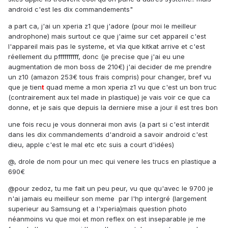
android c'est les dix commandements"
a part ca, j'ai un xperia z1 que j'adore (pour moi le meilleur
androphone) mais surtout ce que j'aime sur cet appareil c'est
l'appareil mais pas le systeme, et vla que kitkat arrive et c'est
réellement du pffffffffff, donc (je precise que j'ai eu une
augmentation de mon boss de 210€) j'ai decider de me prendre
un z10 (amazon 253€ tous frais compris) pour changer, bref vu
que je tien
t
quad meme a mon xperia z1 vu que c'est un bon truc
(contrairement aux tel made in plastique) je vais voir ce que ca
donne, et je sais que depuis la derniere mise a jour il est tres bon
une fois recu je vous donnerai mon avis (a part si c'est interdit
dans les dix commandements d'android a savoir android c'est
dieu, apple c'est le mal etc etc suis a court d'idées)
@
, drole de nom pour un mec qui venere les trucs en plastique a
690€
@pour zedoz, tu me fait un peu peur, vu que qu'avec le 9700 je
n'ai jamais eu meilleur son meme par l'hp intergré (largement
superieur au Samsung et a l'xperia)mais question photo
néanmoins vu que moi et mon reflex on est inseparable je me