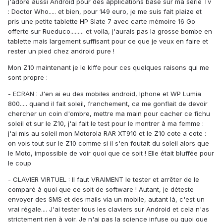
j'adore aussi Android pour des applications basé sur ma série Tv
: Doctor Who..... et bien, pour 149 euro, je me suis fait plaize et
pris une petite tablette HP Slate 7 avec carte mémoire 16 Go
offerte sur Rueduco......... et voila, j'aurais pas la grosse bombe en
tablette mais largement suffisant pour ce que je veux en faire et
rester un pied chez android pure !
Mon Z10 maintenant je le kiffe pour ces quelques raisons qui me
sont propre :
- ECRAN : J'en ai eu des mobiles android, Iphone et WP Lumia
800..... quand il fait soleil, franchement, ca me gonflait de devoir
chercher un coin d'ombre, mettre ma main pour cacher ce fichu
soleil et sur le Z10, j'ai fait le test pour le montrer à ma femme :
j'ai mis au soleil mon Motorola RAR XT910 et le Z10 cote a cote :
on vois tout sur le Z10 comme si il s'en foutait du soleil alors que
le Moto, impossible de voir quoi que ce soit ! Elle était bluffée pour
le coup
- CLAVIER VIRTUEL : Il faut VRAIMENT le tester et arrêter de le
comparé à quoi que ce soit de software ! Autant, je déteste
envoyer des SMS et des mails via un mobile, autant là, c'est un
vrai régale.... J'ai tester tous les claviers sur Android et cela n'as
strictement rien à voir. Je n'ai pas la science infuse ou quoi que