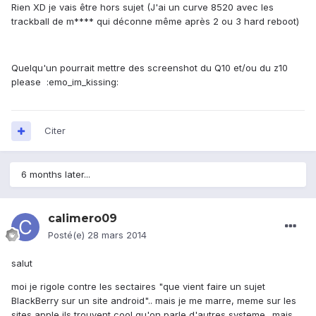
Rien XD je vais être hors sujet (J'ai un curve 8520 avec les
trackball de m**** qui déconne même après 2 ou 3 hard reboot)
Quelqu'un pourrait mettre des screenshot du Q10 et/ou du z10
please :emo_im_kissing:
Citer
6 months later...
calimero09
Posté(e)
28 mars 2014
salut
moi je rigole contre les sectaires "que vient faire un sujet
BlackBerry sur un site android".. mais je me marre, meme sur les
sites apple ils trouvent cool qu'on parle d'autres systeme.. mais