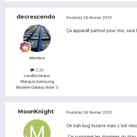
decrescendo
Posté(e)
26 février 2013
Ça apparaît partout pour moi, seul 
Membre
2,2k
Lieu
Bordeaux
Marque:
Samsung
Modèle:
Galaxy Note 3
MoonKnight
Posté(e)
26 février 2013
Ok bah bug bizarre mais c'est réso
J'ai supprimé les données du play s