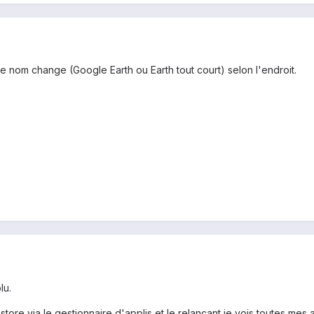
le nom change (Google Earth ou Earth tout court) selon l'endroit.
lu.
tore via le gestionnaire d'applis et le relançant je vois toutes mes 