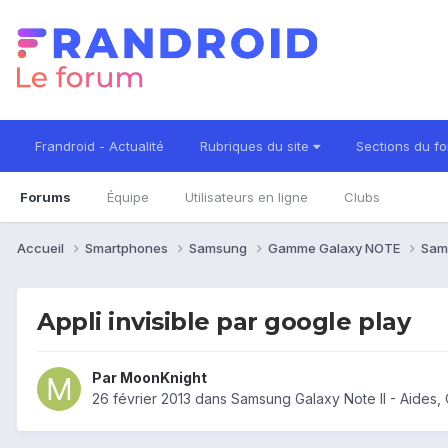
Frandroid - Actualité
Rubriques du site
Sections du f
Forums
Équipe
Utilisateurs en ligne
Clubs
Accueil
Smartphones
Samsung
Gamme Galaxy NOTE
Sam
Appli invisible par google play
Par
MoonKnight
26 février 2013
dans
Samsung Galaxy Note II - Aides,