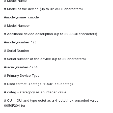
# Model Name
# Model of the device (up to 32 ASCII characters)
#model_name=cmodel
# Model Number
# Additional device description (up to 32 ASCII characters)
#model_number=123
# Serial Number
# Serial number of the device (up to 32 characters)
#serial_number=12345
# Primary Device Type
# Used format: <categ>-<OUI>-<subcateg>
# categ = Category as an integer value
# OUI = OUI and type octet as a 4-octet hex-encoded value;
0050F204 for