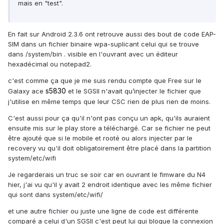
mais en "test".
En fait sur Android 2.3.6 ont retrouve aussi des bout de code EAP-
SIM dans un fichier binaire wpa-suplicant celui qui se trouve
dans /system/bin . visible en l'ouvrant avec un éditeur
hexadécimal ou notepad2.
c'est comme ça que je me suis rendu compte que Free sur le
s5830
Galaxy ace
et le SGSII n'avait qu’injecter le fichier que
j'utilise en même temps que leur CSC rien de plus rien de moins.
C'est aussi pour ça qu'il n'ont pas conçu un apk, qu'ils auraient
ensuite mis sur le play store a téléchargé. Car se fichier ne peut
être ajouté que si le mobile et rooté ou alors injecter par le
recovery vu qu'il doit obligatoirement être placé dans la partition
system/etc/wifi
Je regarderais un truc se soir car en ouvrant le fimware du N4
hier, j'ai vu qu'il y avait 2 endroit identique avec les même fichier
qui sont dans system/etc/wifi/
et une autre fichier ou juste une ligne de code est différente
comparé a celui d'un SGSII c'est peut lui qui bloque la connexion