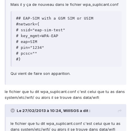
Mais il y ça de nouveau dans le fichier wpa_suplicant.conf
## EAP-SIM with a GSM SIM or USIM

#network={

# ssid="eap-sim-test"

# key_mgmt=WPA-EAP

# eap=SIM

# pin="1234"

# pcsc=""

Qui vient de faire son apparition.
le fichier que tu dit wpa_suplicant.conf c'est celui que tu as dans
system/etc/wifi/ ou alors il se trouve dans data/wifi
Le 27/02/2013 à 10:24, WillSGS a dit :
le fichier que tu dit wpa_suplicant.conf c'est celui que tu as
dans system/etc/wifi/ ou alors il se trouve dans data/wifi