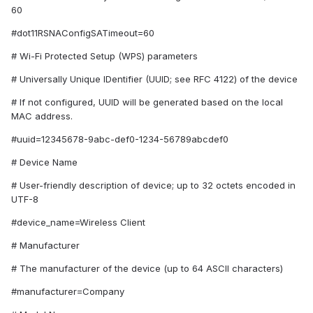
60
#dot11RSNAConfigSATimeout=60
# Wi-Fi Protected Setup (WPS) parameters
# Universally Unique IDentifier (UUID; see RFC 4122) of the device
# If not configured, UUID will be generated based on the local
MAC address.
#uuid=12345678-9abc-def0-1234-56789abcdef0
# Device Name
# User-friendly description of device; up to 32 octets encoded in
UTF-8
#device_name=Wireless Client
# Manufacturer
# The manufacturer of the device (up to 64 ASCII characters)
#manufacturer=Company