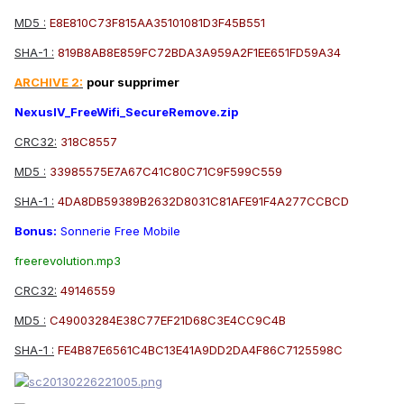
MD5 :
E8E810C73F815AA35101081D3F45B551
SHA-1 :
819B8AB8E859FC72BDA3A959A2F1EE651FD59A34
ARCHIVE 2:
pour supprimer
NexusIV_FreeWifi_SecureRemove.zip
CRC32:
318C8557
MD5 :
33985575E7A67C41C80C71C9F599C559
SHA-1 :
4DA8DB59389B2632D8031C81AFE91F4A277CCBCD
Bonus:
Sonnerie Free Mobile
freerevolution.mp3
CRC32:
49146559
MD5 :
C49003284E38C77EF21D68C3E4CC9C4B
SHA-1 :
FE4B87E6561C4BC13E41A9DD2DA4F86C7125598C