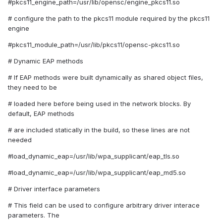
#pkcs11_engine_path=/usr/lib/opensc/engine_pkcs11.so
# configure the path to the pkcs11 module required by the pkcs11
engine
#pkcs11_module_path=/usr/lib/pkcs11/opensc-pkcs11.so
# Dynamic EAP methods
# If EAP methods were built dynamically as shared object files,
they need to be
# loaded here before being used in the network blocks. By
default, EAP methods
# are included statically in the build, so these lines are not
needed
#load_dynamic_eap=/usr/lib/wpa_supplicant/eap_tls.so
#load_dynamic_eap=/usr/lib/wpa_supplicant/eap_md5.so
# Driver interface parameters
# This field can be used to configure arbitrary driver interace
parameters. The