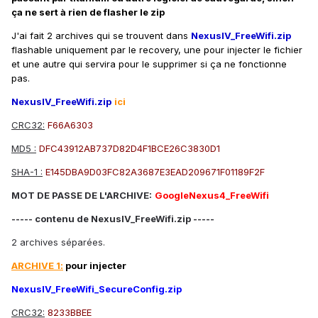
ça ne sert à rien de flasher le zip
J'ai fait 2 archives qui se trouvent dans
NexusIV_FreeWifi.zip
flashable uniquement par le recovery, une pour injecter le fichier
et une autre qui servira pour le supprimer si ça ne fonctionne
pas.
NexusIV_FreeWifi.zip
ici
CRC32:
F66A6303
MD5 :
DFC43912AB737D82D4F1BCE26C3830D1
SHA-1 :
E145DBA9D03FC82A3687E3EAD209671F01189F2F
MOT DE PASSE DE L'ARCHIVE:
GoogleNexus4_FreeWifi
----- contenu de NexusIV_FreeWifi.zip -----
2 archives séparées.
ARCHIVE 1:
pour injecter
NexusIV_FreeWifi_SecureConfig.zip
CRC32:
8233BBEE