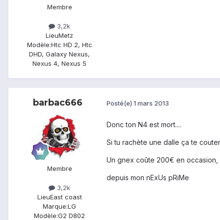
Membre
3,2k
Lieu
Metz
Modèle:
Htc HD 2, Htc
DHD, Galaxy Nexus,
Nexus 4, Nexus 5
barbac666
Posté(e)
1 mars 2013
Donc ton N4 est mort....
Si tu rachète une dalle ça te coute
Un gnex coûte 200€ en occasion, e
Membre
depuis mon nExUs pRiMe
3,2k
Lieu
East coast
Marque:
LG
Modèle:
G2 D802