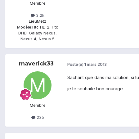
Membre
3,2k
Lieu
Metz
Modèle:
Htc HD 2, Htc
DHD, Galaxy Nexus,
Nexus 4, Nexus 5
maverick33
Posté(e)
1 mars 2013
Sachant que dans ma solution, si tu 
je te souhaite bon courage.
Membre
235