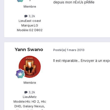
depuis mon nExUs pRiMe
Membre
3,2k
Lieu
East coast
Marque:
LG
Modèle:
G2 D802
Yann Swano
Posté(e)
1 mars 2013
Il est réparable... Envoyer à un exp
Membre
3,2k
Lieu
Metz
Modèle:
Htc HD 2, Htc
DHD, Galaxy Nexus,