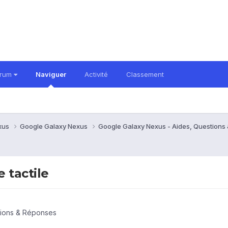
orum
Naviguer
Activité
Classement
xus
Google Galaxy Nexus
Google Galaxy Nexus - Aides, Question
e tactile
tions & Réponses