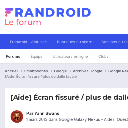
Frandroid - Actualité
Rubriques du site
Sections du f
Forums
Équipe
Utilisateurs en ligne
Clubs
Accueil
Smartphones
Google
Archives Google
Google Ne
[Aide] Écran fissuré / plus de dalle tactile
[Aide] Écran fissuré / plus de dall
Par
Yann Swano
1 mars 2013
dans
Google Galaxy Nexus - Aides, Ques