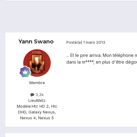
Yann Swano
Posté(e)
1 mars 2013
... Et le pire arriva. Mon téléphon
dans la m****, en plus d'être dégoû
Membre
3,2k
Lieu
Metz
Modèle:
Htc HD 2, Htc
DHD, Galaxy Nexus,
Nexus 4, Nexus 5