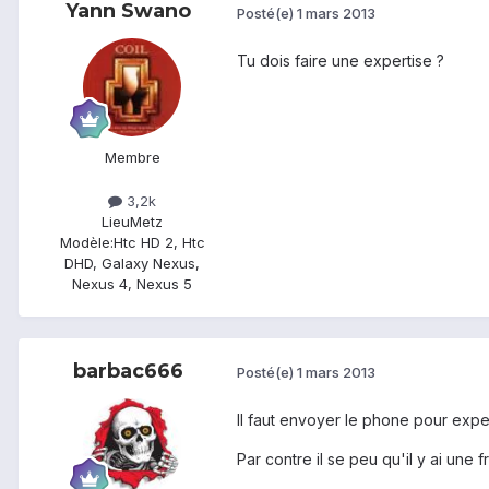
Yann Swano
Posté(e)
1 mars 2013
Tu dois faire une expertise ?
Membre
3,2k
Lieu
Metz
Modèle:
Htc HD 2, Htc
DHD, Galaxy Nexus,
Nexus 4, Nexus 5
barbac666
Posté(e)
1 mars 2013
Il faut envoyer le phone pour expert
Par contre il se peu qu'il y ai une 