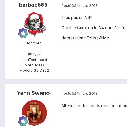
barbac666
Posté(e)
1 mars 2013
T'as pas un N4?
C'est le Gnex ou le N4 que t'as fr
depuis mon nExUs pRiMe
Membre
3,2k
Lieu
East coast
Marque:
LG
Modèle:
G2 D802
Yann Swano
Posté(e)
1 mars 2013
Attends je descends de mon taboure