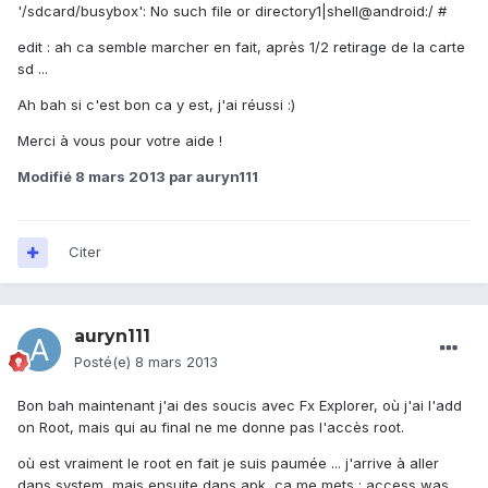
'/sdcard/busybox': No such file or directory1|shell@android:/ #
edit : ah ca semble marcher en fait, après 1/2 retirage de la carte
sd ...
Ah bah si c'est bon ca y est, j'ai réussi :)
Merci à vous pour votre aide !
Modifié
8 mars 2013
par auryn111
Citer
auryn111
Posté(e)
8 mars 2013
Bon bah maintenant j'ai des soucis avec Fx Explorer, où j'ai l'add
on Root, mais qui au final ne me donne pas l'accès root.
où est vraiment le root en fait je suis paumée ... j'arrive à aller
dans system, mais ensuite dans apk, ca me mets : access was