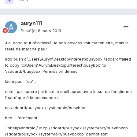
auryn111
Posté(e)
8 mars 2013
J'ai donc tout réinitialisé, le adb devices voit ma tablette, mais le
reste ne marche pas :
adb push c:\Users\Auryn\Desktop\interest\busybox /sdcard/failed
to copy 'c:\Users\Auryn\Desktop\interest\busybox' to
'/sdcard//busybox':Permission denied
Idem pour "su" ...
note : par contre j'ai testé le shell après avec le su, ca fonctionne
!! sauf que à la commande :
cp /sdcard/busybox /system/bin/busybox
bah ... forcément :
1|shell@android:/ # cp /sdcard/busybox /system/bin/busyboxcp
/sdcard/busybox /system/bin/busyboxcp: cannot stat