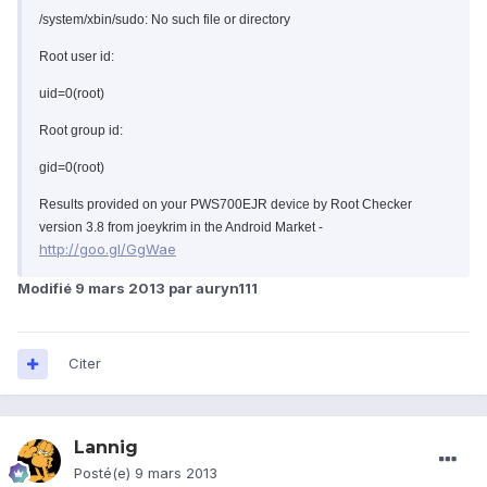
/system/xbin/sudo: No such file or directory
Root user id:
uid=0(root)
Root group id:
gid=0(root)
Results provided on your PWS700EJR device by Root Checker
version 3.8 from joeykrim in the Android Market -
http://goo.gl/GgWae
Modifié
9 mars 2013
par auryn111
Citer
Lannig
Posté(e)
9 mars 2013