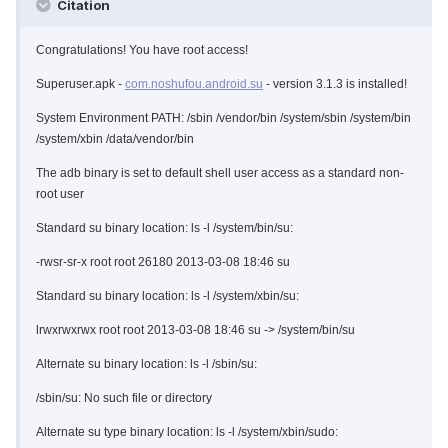
Citation
Congratulations! You have root access!
Superuser.apk -
com.noshufou.android.su
- version 3.1.3 is installed!
System Environment PATH: /sbin /vendor/bin /system/sbin /system/bin
/system/xbin /data/vendor/bin
The adb binary is set to default shell user access as a standard non-
root user
Standard su binary location: ls -l /system/bin/su:
-rwsr-sr-x root root 26180 2013-03-08 18:46 su
Standard su binary location: ls -l /system/xbin/su:
lrwxrwxrwx root root 2013-03-08 18:46 su -> /system/bin/su
Alternate su binary location: ls -l /sbin/su:
/sbin/su: No such file or directory
Alternate su type binary location: ls -l /system/xbin/sudo: