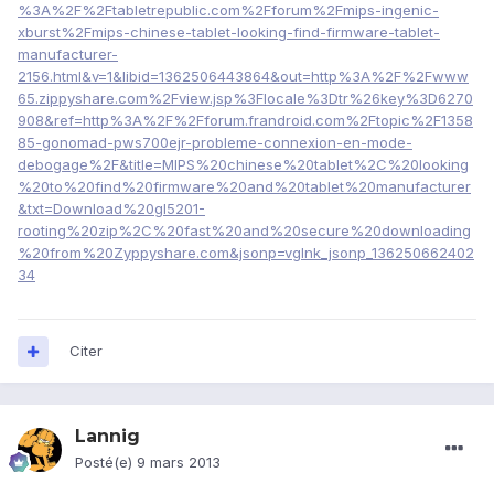
%3A%2F%2Ftabletrepublic.com%2Fforum%2Fmips-ingenic-
xburst%2Fmips-chinese-tablet-looking-find-firmware-tablet-
manufacturer-
2156.html&v=1&libid=1362506443864&out=http%3A%2F%2Fwww
65.zippyshare.com%2Fview.jsp%3Flocale%3Dtr%26key%3D6270
908&ref=http%3A%2F%2Fforum.frandroid.com%2Ftopic%2F1358
85-gonomad-pws700ejr-probleme-connexion-en-mode-
debogage%2F&title=MIPS%20chinese%20tablet%2C%20looking
%20to%20find%20firmware%20and%20tablet%20manufacturer
&txt=Download%20gl5201-
rooting%20zip%2C%20fast%20and%20secure%20downloading
%20from%20Zyppyshare.com&jsonp=vglnk_jsonp_136250662402
34
Citer
Lannig
Posté(e)
9 mars 2013