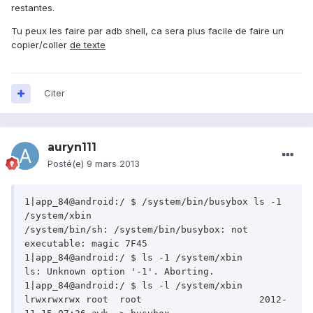
restantes.
Tu peux les faire par adb shell, ca sera plus facile de faire un
copier/coller
de texte
Citer
auryn111
Posté(e)
9 mars 2013
1|app_84@android:/ $ /system/bin/busybox ls -1 
/system/xbin

/system/bin/sh: /system/bin/busybox: not 
executable: magic 7F45

1|app_84@android:/ $ ls -1 /system/xbin

ls: Unknown option '-1'. Aborting.

1|app_84@android:/ $ ls -l /system/xbin

lrwxrwxrwx root	 root			  2012-