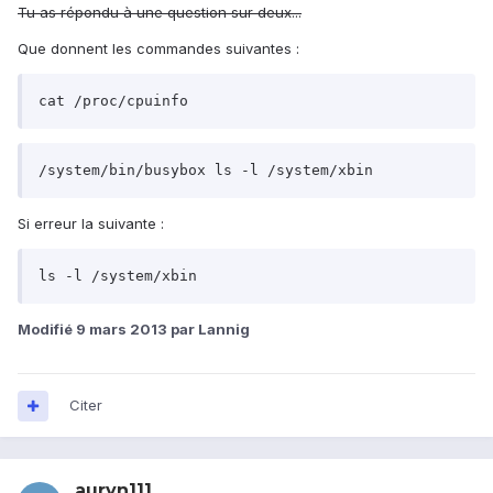
Tu as répondu à une question sur deux...
Que donnent les commandes suivantes :
cat /proc/cpuinfo
/system/bin/busybox ls -l /system/xbin
Si erreur la suivante :
ls -l /system/xbin
Modifié
9 mars 2013
par Lannig
Citer
auryn111