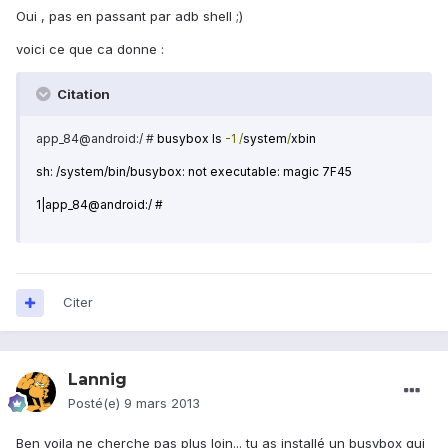
Oui , pas en passant par adb shell ;)
voici ce que ca donne :
Citation
app_84@android:/ #
busybox ls
-1
/
system
/
xbin
sh: /system/bin/busybox: not executable: magic 7F45
1|app_84@android:/ #
Citer
Lannig
Posté(e)
9 mars 2013
Ben voila ne cherche pas plus loin... tu as installé un busybox qui