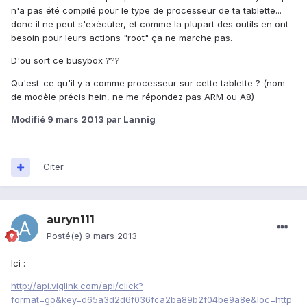
n'a pas été compilé pour le type de processeur de ta tablette...
donc il ne peut s'exécuter, et comme la plupart des outils en ont
besoin pour leurs actions "root" ça ne marche pas.
D'ou sort ce busybox ???
Qu'est-ce qu'il y a comme processeur sur cette tablette ? (nom
de modèle précis hein, ne me répondez pas ARM ou A8)
Modifié
9 mars 2013
par Lannig
Citer
auryn111
Posté(e)
9 mars 2013
Ici :
http://api.viglink.com/api/click?
format=go&key=d65a3d2d6f036fca2ba89b2f04be9a8e&loc=http