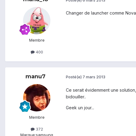
Changer de launcher comme Nova, A
Membre
400
manu7
Posté(e)
7 mars 2013
Ce serait évidemment une solution,
bidouiller..
Geek un jour...
Membre
372
Marque:
samsung