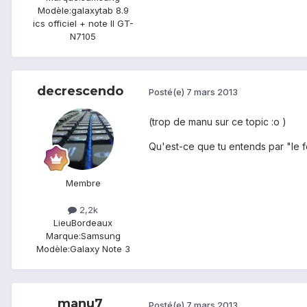
Modèle:
galaxytab 8.9
ics officiel + note II GT-
N7105
decrescendo
Posté(e)
7 mars 2013
(trop de manu sur ce topic :o )
Qu'est-ce que tu entends par "le fo
Membre
2,2k
Lieu
Bordeaux
Marque:
Samsung
Modèle:
Galaxy Note 3
manu7
Posté(e)
7 mars 2013