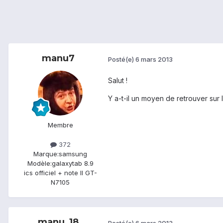
manu7
Posté(e)
6 mars 2013
Salut !
Y a-t-il un moyen de retrouver sur 
Membre
372
Marque:
samsung
Modèle:
galaxytab 8.9
ics officiel + note II GT-
N7105
manu_18
Posté(e)
6 mars 2013