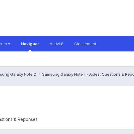
orum
Naviguer
Activité
Classement
sung Galaxy Note 2
Samsung Galaxy Note II - Aides, Questions & Ré
estions & Réponses