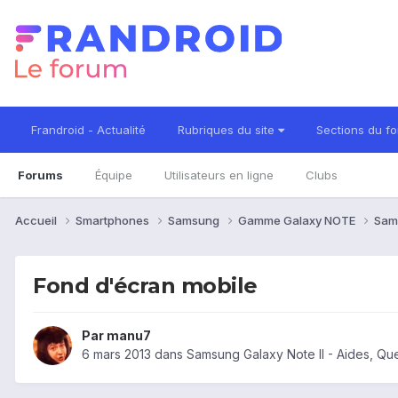
Frandroid - Actualité
Rubriques du site
Sections du f
Forums
Équipe
Utilisateurs en ligne
Clubs
Accueil
Smartphones
Samsung
Gamme Galaxy NOTE
Sam
Fond d'écran mobile
Par
manu7
6 mars 2013
dans
Samsung Galaxy Note II - Aides, Qu