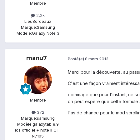
Membre
2,2k
Lieu
Bordeaux
Marque:
Samsung
Modèle:
Galaxy Note 3
manu7
Posté(e)
8 mars 2013
Merci pour la découverte, au passa
C'est une façon vraiment intéressan
dommage que pour l'instant, ce soit
Membre
on peut espère que cette formule a
372
Pas de chance pour le mod scrolling,
Marque:
samsung
Modèle:
galaxytab 8.9
ics officiel + note II GT-
N7105