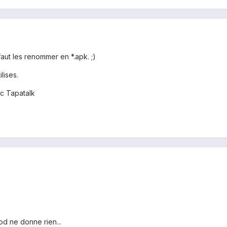
faut les renommer en *.apk. ;)
lises.
c Tapatalk
mod ne donne rien...