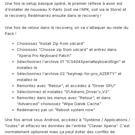
Une fois le setup basique opéré, le premier réflexe à avoir est
d'installer de nouveau X-Parts (soit via l'APK, soit via le Store) et
le recovery. Redémarrez ensuite dans le recovery !
Une fois de retour dans le recovery, on va s'attaquer au reste du
Pack !
Choisissez "Install Zip from sdcard"
Choisissez "Choose zip from sdcard" et entrez dans
"Xperia Pro Keyboard Patch"
Sélectionnez l'archive 01 "ICS404XperiaKeyboardSign" et
installez-le
Sélectionnez l'archive 02 "keymap-for-pro_AZERTY" et
installez-le
Remontez avec "Retour", et accédez à "Driver GPU"
Sélectionnez et installez "01.Adreno_Driver's_V3"
Remontez dans les menus avec "Retour", et dans
"Advanced" choisissez "Wipe Dalvik Cache"
Redémarrez par un "Reboot system now"
Une fois arrivé sous Android, accédez à "Système / Applications /
Toutes" et effacez les données de l'entrée "Clavier Xperia". C'est
normalement optionnel mais ça peut éviter des conflits de