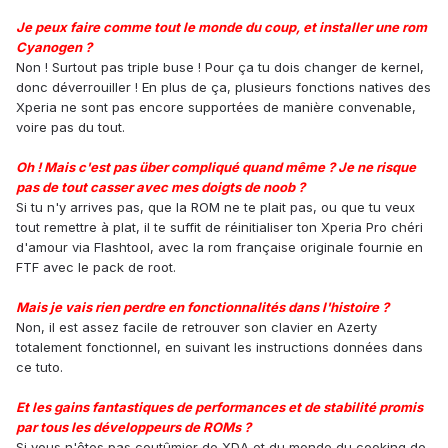
Je peux faire comme tout le monde du coup, et installer une rom
Cyanogen ?
Non ! Surtout pas triple buse ! Pour ça tu dois changer de kernel,
donc déverrouiller ! En plus de ça, plusieurs fonctions natives des
Xperia ne sont pas encore supportées de manière convenable,
voire pas du tout.
Oh ! Mais c'est pas über compliqué quand même ? Je ne risque
pas de tout casser avec mes doigts de noob ?
Si tu n'y arrives pas, que la ROM ne te plait pas, ou que tu veux
tout remettre à plat, il te suffit de réinitialiser ton Xperia Pro chéri
d'amour via Flashtool, avec la rom française originale fournie en
FTF avec le pack de root.
Mais je vais rien perdre en fonctionnalités dans l'histoire ?
Non, il est assez facile de retrouver son clavier en Azerty
totalement fonctionnel, en suivant les instructions données dans
ce tuto.
Et les gains fantastiques de performances et de stabilité promis
par tous les développeurs de ROMs ?
Si vous n'êtes pas coutûmier de XDA et du monde du cooking de