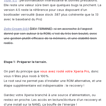
Viper 6.0
: personnalisation intéressante et bonnes prestations.
Elle reste une valeur sûre bien que quelques bugs la jonchent. La
version 4.5 reste la référence pour ceux disposant d'un
bootloader verrouillé (base stock .587 plus cohérente que la .13
avec le baseband du Pro)
Zelly Cream 3.0.1
[DEV TERMINE] : si on accroche à l'aspect
donné par son auteur à la ROM, c'est du très bon boulot, avec
une gestion plutôt efficace de la mémoire, et une stabilité bien
rodée.
Etape 1 : Préparer le terrain.
On part du principe que
vous avez rooté votre Xperia Pro
, donc
vous n'êtes plus noob à 100%.
Le root seul ne permet pas d'installer une ROM alternative, et une
étape supplémentaire est indispensable : le recovery !
Gardez votre Xperia branché à une source d'alimentation, ou
restez-en proche. Les accès en lecture/écriture d'un recovery et
d'une install sur la NAND, ça bouffe de l'énergie !