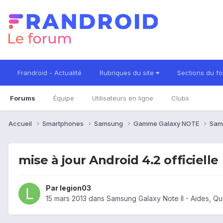
Frandroid - Actualité
Rubriques du site
Sections du f
Forums
Équipe
Utilisateurs en ligne
Clubs
Accueil
Smartphones
Samsung
Gamme Galaxy NOTE
Sam
mise à jour Android 4.2 officielle
Par
legion03
15 mars 2013
dans
Samsung Galaxy Note II - Aides, Q