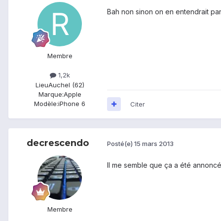
Bah non sinon on en entendrait parl
Membre
1,2k
Lieu
Auchel (62)
Marque:
Apple
Modèle:
iPhone 6
Citer
decrescendo
Posté(e)
15 mars 2013
Il me semble que ça a été annoncé p
Membre