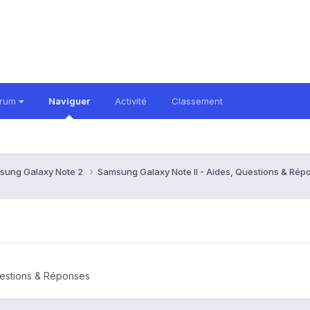
orum
Naviguer
Activité
Classement
sung Galaxy Note 2
Samsung Galaxy Note II - Aides, Questions & Ré
uestions & Réponses