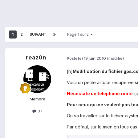
1
2
SUIVANT
Page 1 sur 2
reaz0n
Posté(e)
19 juin 2010
(modifié)
[h]
Modification du fichier gps.c
Voici un petite astuce récupérée 
Nécessite un telephone rooté
(
Membre
Pour ceux qui ne veulent pas touc
37
On va travailler sur le fichier /sys
Par défaut, sur le mien en tous cas ^