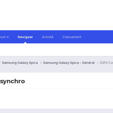
orum
Naviguer
Activité
Classement
Samsung Galaxy Spica
Samsung Galaxy Spica - Général
[GPS Con
 synchro