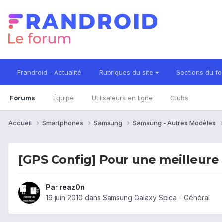
Frandroid - Actualité
Rubriques du site
Sections du f
Forums
Équipe
Utilisateurs en ligne
Clubs
Accueil
Smartphones
Samsung
Samsung - Autres Modèles
[GPS Config] Pour une meilleure
Par
reaz0n
19 juin 2010
dans
Samsung Galaxy Spica - Général