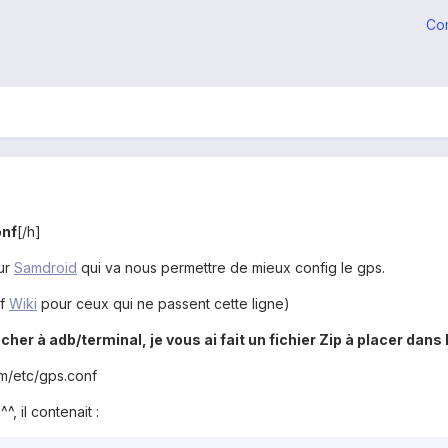
Co
onf
[/h]
sur
Samdroid
qui va nous permettre de mieux config le gps.
cf
Wiki
pour ceux qui ne passent cette ligne)
her à adb/terminal, je vous ai fait un fichier Zip à placer dans l
tem/etc/gps.conf
^, il contenait :