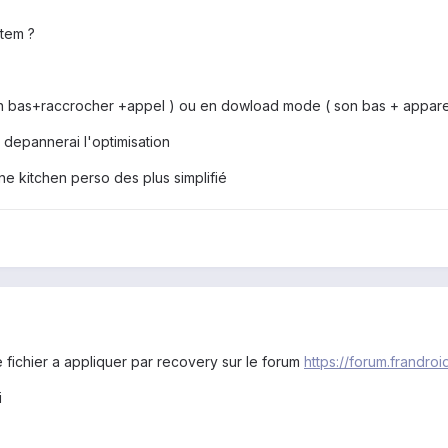
stem ?
n bas+raccrocher +appel ) ou en dowload mode ( son bas + appare
 depannerai l'optimisation
ne kitchen perso des plus simplifié
le fichier a appliquer par recovery sur le forum
https://forum.frandr
i