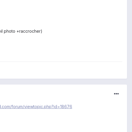
il photo +raccrocher)
oid.com/forum/viewtopic.php?id=18676