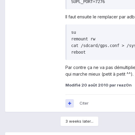
Il faut ensuite le remplacer par adb
su

remount rw

cat /sdcard/gps.conf > /sys
Par contre ça ne va pas démultipli
qui marche mieux (petit à petit ^^).
Modifié
20 août 2010
par reaz0n
Citer
3 weeks later...