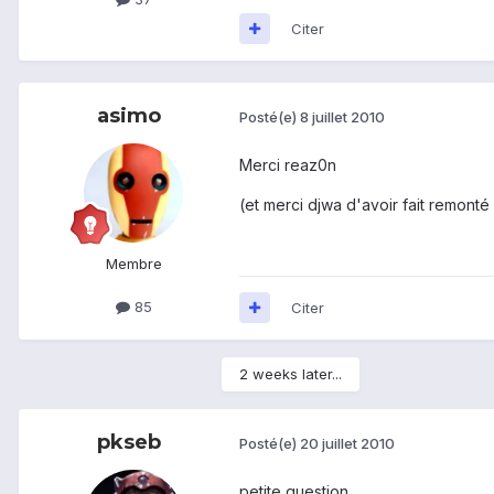
Citer
asimo
Posté(e)
8 juillet 2010
Merci reaz0n
(et merci djwa d'avoir fait remonté
Membre
85
Citer
2 weeks later...
pkseb
Posté(e)
20 juillet 2010
petite question