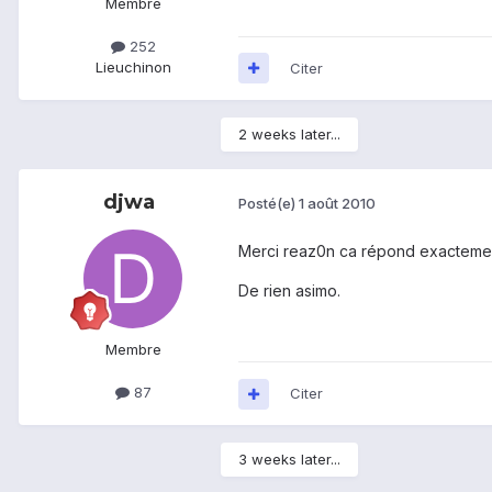
Membre
252
Lieu
chinon
Citer
2 weeks later...
djwa
Posté(e)
1 août 2010
Merci reaz0n ca répond exactement
De rien asimo.
Membre
87
Citer
3 weeks later...