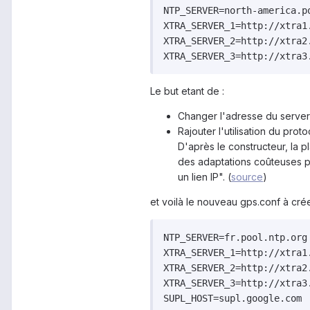
NTP_SERVER=north-america.po
XTRA_SERVER_1=http://xtra1.
XTRA_SERVER_2=http://xtra2.
Le but etant de :
Changer l'adresse du serve
Rajouter l'utilisation du pr
D'après le constructeur, la 
des adaptations coûteuses p
un lien IP". (
source
)
et voilà le nouveau gps.conf à crée
NTP_SERVER=fr.pool.ntp.org

XTRA_SERVER_1=http://xtra1.
XTRA_SERVER_2=http://xtra2.
XTRA_SERVER_3=http://xtra3.
SUPL_HOST=supl.google.com
