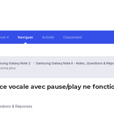
orum
Naviguer
Activité
Classement
sung Galaxy Note 2
Samsung Galaxy Note II - Aides, Questions & Ré
ionne plus
ce vocale avec pause/play ne foncti
uestions & Réponses