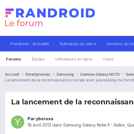
Frandroid - Actualité
Rubriques du site
Sections du f
Forums
Équipe
Utilisateurs en ligne
Clubs
Accueil
Smartphones
Samsung
Gamme Galaxy NOTE
Sam
La lancement de la reconnaissance vocale avec pause/play ne fonct
La lancement de la reconnaissan
Par
yboross
18 avril 2013
dans
Samsung Galaxy Note II - Aides, Q