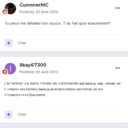
GunnnerMC
Posté(e)
20 avril 2013
Tu peux me détailler ton soucis. T'as fait quoi exactement?
Citer
ilkay67300
Posté(e)
20 avril 2013
j'ai rentrer ca dans l'invite de commande
adb backup
-
apk
-
shared
-
all
-
f
<
chemin vers fichiers
>\
backup
.
ab et dans chemin vers fichier j'ai mis
C:\Users\I*****\Documents
Citer