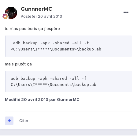
GunnnerMC
Posté(e)
20 avril 2013
tu n'as pas écris ça j'espère
 adb backup -apk -shared -all -f  
<C:\Users\I*****\Documents>\backup.ab
mais plutôt ça
adb backup -apk -shared -all -f 
C:\Users\I*****\Documents\backup.ab
Modifié
20 avril 2013
par GunnerMC
Citer