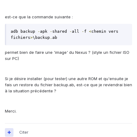
est-ce que la commande suivante :
adb backup 
-
apk 
-
shared 
-
all 
-
f 
<
chemin vers 
fichiers
>
\backup
.
ab
permet bien de faire une 'image' du Nexus ? (style un fichier ISO
sur PC)
Si je désire installer (pour tester) une autre ROM et qu'ensuite je
fais un restore du fichier backup.ab, est-ce que je reviendrai bien
à la situation précédente ?
Merci.
Citer