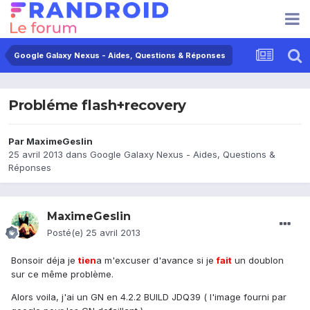
Google Galaxy Nexus - Aides, Questions & Réponses
Probléme flash+recovery
Par
MaximeGeslin
25 avril 2013
dans
Google Galaxy Nexus - Aides, Questions &
Réponses
MaximeGeslin
Posté(e)
25 avril 2013
Bonsoir déja je
tien
a m'excuser d'avance si je
fait
un doublon
sur ce même problème.
Alors voila, j'ai un GN en 4.2.2 BUILD JDQ39 ( l'image fourni par