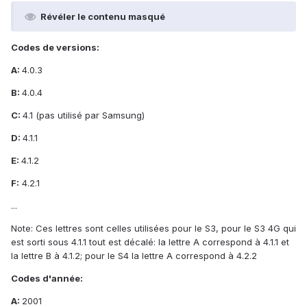
Révéler le contenu masqué
Codes de versions:
A:
4.0.3
B:
4.0.4
C:
4.1 (pas utilisé par Samsung)
D:
4.1.1
E:
4.1.2
F:
4.2.1
...
Note: Ces lettres sont celles utilisées pour le S3, pour le S3 4G qui
est sorti sous 4.1.1 tout est décalé: la lettre A correspond à 4.1.1 et
la lettre B à 4.1.2; pour le S4 la lettre A correspond à 4.2.2
Codes d'année:
A:
2001