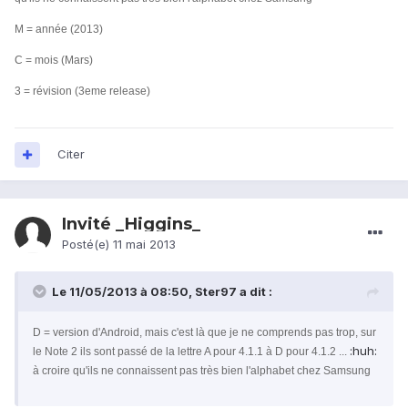
M = année (2013)
C = mois (Mars)
3 = révision (3eme release)
Citer
Invité _Higgins_
Posté(e)
11 mai 2013
Le 11/05/2013 à 08:50, Ster97 a dit :
D = version d'Android, mais c'est là que je ne comprends pas trop, sur
:huh:
le Note 2 ils sont passé de la lettre A pour 4.1.1 à D pour 4.1.2 ...
à croire qu'ils ne connaissent pas très bien l'alphabet chez Samsung