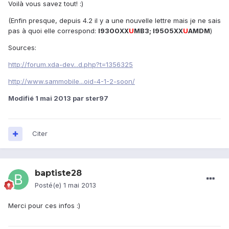
Voilà vous savez tout! :)
(Enfin presque, depuis 4.2 il y a une nouvelle lettre mais je ne sais
pas à quoi elle correspond:
I9300XX
U
MB3; I9505XX
U
AMDM
)
Sources:
http://forum.xda-dev...d.php?t=1356325
http://www.sammobile...oid-4-1-2-soon/
Modifié
1 mai 2013
par ster97
Citer
baptiste28
Posté(e)
1 mai 2013
Merci pour ces infos :)