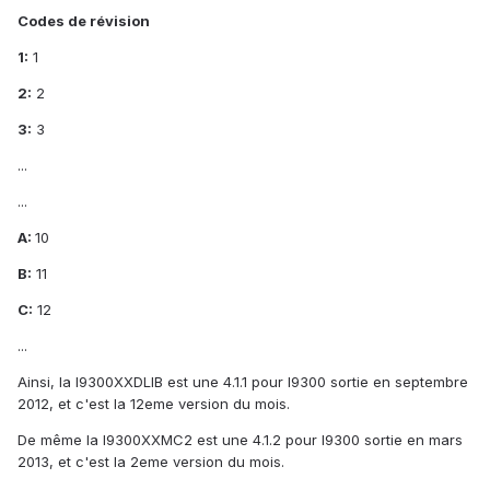
Codes de révision
1:
1
2:
2
3:
3
...
...
A:
10
B:
11
C:
12
...
Ainsi, la I9300XXDLIB est une 4.1.1 pour I9300 sortie en septembre
2012, et c'est la 12eme version du mois.
De même la I9300XXMC2 est une 4.1.2 pour I9300 sortie en mars
2013, et c'est la 2eme version du mois.