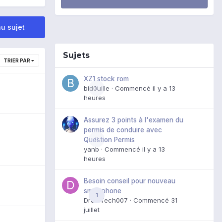
u sujet
Sujets
TRIER PAR
XZ1 stock rom
bid0uille
0
· Commencé
il y a 13
heures
Assurez 3 points à l'examen du
permis de conduire avec
0
Question Permis
yanb
· Commencé
il y a 13
heures
Besoin conseil pour nouveau
smartphone
1
DroidTech007
· Commencé
31
juillet