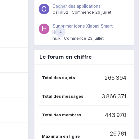
Cacher des applications
0
OsTal52
· Commencé
26 juillet
Supprimer icone Xiaomi Smart
4
Hub
huik
· Commencé
23 juillet
Le forum en chiffre
265 394
Total des sujets
3 866 371
Total des messages
443 970
Total des membres
26 781
Maximum en ligne