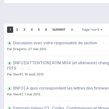
1
2
3
4
5
6
SUIVANT
Page 1 sur 6
Discussion avec votre responsable de section
1
Par
Dragonn
,
27 mai 2012
[INFO][ATTENTION] ROM MG4 (et ultérieure) chang
l'EFS
1
2
Par
Ster97
,
19 août 2013
[INFO] A quoi correspondent les lettres des firmw
Par
Ster97
,
1 mai 2013
Samsung Galaxy S3 : Codes, Combinaisons et Mou