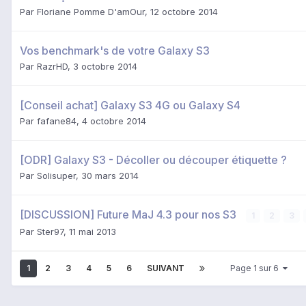
Par
Floriane Pomme D'amOur
,
12 octobre 2014
Vos benchmark's de votre Galaxy S3
Par
RazrHD
,
3 octobre 2014
[Conseil achat] Galaxy S3 4G ou Galaxy S4
Par
fafane84
,
4 octobre 2014
[ODR] Galaxy S3 - Décoller ou découper étiquette ?
Par
Solisuper
,
30 mars 2014
[DISCUSSION] Future MaJ 4.3 pour nos S3
1
2
3
Par
Ster97
,
11 mai 2013
1
2
3
4
5
6
SUIVANT
Page 1 sur 6