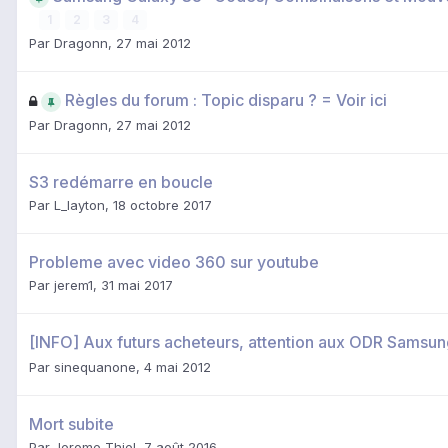
1
2
3
4
Par
Dragonn
,
27 mai 2012
Règles du forum : Topic disparu ? = Voir ici
Par
Dragonn
,
27 mai 2012
S3 redémarre en boucle
Par
L_layton
,
18 octobre 2017
Probleme avec video 360 sur youtube
Par
jerem1
,
31 mai 2017
[INFO] Aux futurs acheteurs, attention aux ODR Samsu
Par
sinequanone
,
4 mai 2012
Mort subite
Par
Jerome Thiel
,
7 août 2016