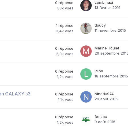
combmaxi
0
réponse
13 février 2016
1,8k
vues
doucy
1
réponse
11 novembre 2015
3,4k
vues
Marine Toulet
0
réponse
26 septembre 201
2,8k
vues
ldino
0
réponse
18 septembre 2015
1,2k
vues
 mon GALAXY s3
Ninedu974
0
réponse
29 août 2015
1,1k
vues
faczou
0
réponse
9 août 2015
1,2k
vues