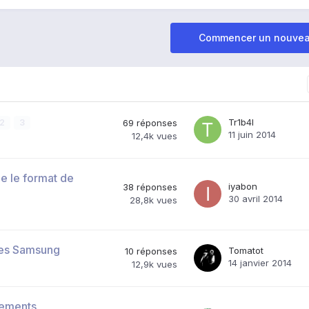
Commencer un nouvea
Tr1b4l
2
3
69
réponses
11 juin 2014
12,4k
vues
e le format de
iyabon
38
réponses
30 avril 2014
28,8k
vues
ares Samsung
Tomatot
10
réponses
14 janvier 2014
12,9k
vues
vements