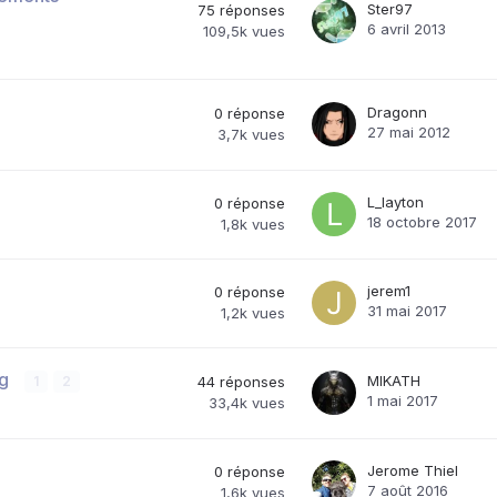
Ster97
75
réponses
6 avril 2013
109,5k
vues
Dragonn
0
réponse
27 mai 2012
3,7k
vues
L_layton
0
réponse
18 octobre 2017
1,8k
vues
jerem1
0
réponse
31 mai 2017
1,2k
vues
ng
MIKATH
1
2
44
réponses
1 mai 2017
33,4k
vues
Jerome Thiel
0
réponse
7 août 2016
1,6k
vues