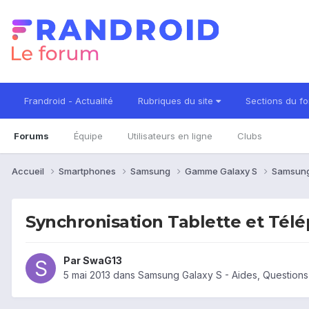
Frandroid - Actualité
Rubriques du site
Sections du f
Forums
Équipe
Utilisateurs en ligne
Clubs
Accueil
Smartphones
Samsung
Gamme Galaxy S
Samsung
Synchronisation Tablette et Tél
Par
SwaG13
5 mai 2013
dans
Samsung Galaxy S - Aides, Question