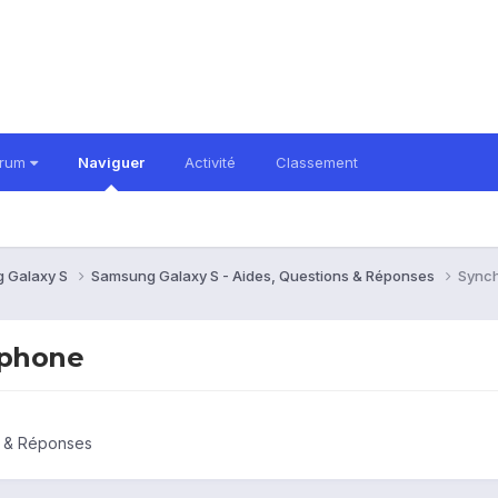
orum
Naviguer
Activité
Classement
 Galaxy S
Samsung Galaxy S - Aides, Questions & Réponses
Synch
éphone
s & Réponses