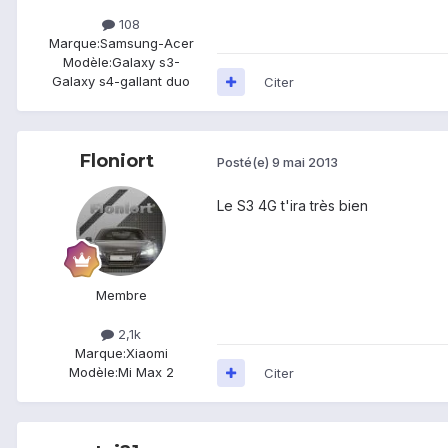
108
Marque:
Samsung-Acer
Modèle:
Galaxy s3-
Galaxy s4-gallant duo
Citer
Floniort
Posté(e)
9 mai 2013
Le S3 4G t'ira très bien
Membre
2,1k
Marque:
Xiaomi
Modèle:
Mi Max 2
Citer