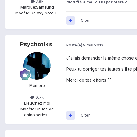
7,8k
Modifié
9 mai 2013
par ster97
Marque:
Samsung
Modèle:
Galaxy Note 10
Citer
Psychotiks
Posté(e)
9 mai 2013
J'allais demander la même chose et
Peux tu corriger tes fautes s'il te pl
Merci de tes efforts ^^
Membre
9,7k
Lieu
Chez moi
Modèle:
Un tas de
chinoiseries...
Citer