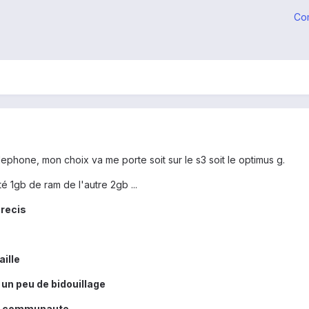
Co
ephone, mon choix va me porte soit sur le s3 soit le optimus g.
té 1gb de ram de l'autre 2gb ...
precis
aille
t un peu de bidouillage
ne communaute