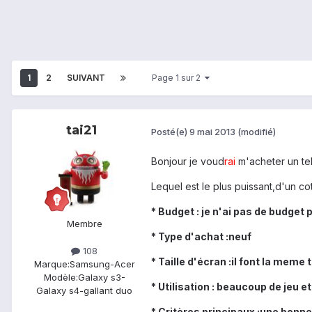
1
2
SUIVANT
Page 1 sur 2
tai21
Posté(e)
9 mai 2013
(modifié)
Bonjour je voud
rai
m'acheter un tel
Lequel est le plus puissant,d'un co
* Budget : je n'ai pas de budget 
Membre
* Type d'achat :neuf
108
* Taille d'écran :il font la meme t
Marque:
Samsung-Acer
Modèle:
Galaxy s3-
* Utilisation : beaucoup de jeu e
Galaxy s4-gallant duo
* Critères principaux :une bon