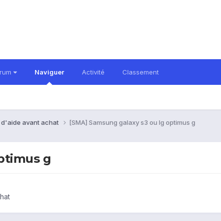
orum
Naviguer
Activité
Classement
 d'aide avant achat
[SMA] Samsung galaxy s3 ou lg optimus g
ptimus g
hat