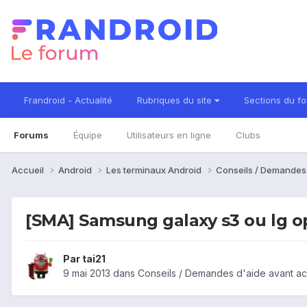
Frandroid - Actualité
Rubriques du site
Sections du f
Forums
Équipe
Utilisateurs en ligne
Clubs
Accueil
Android
Les terminaux Android
Conseils / Demandes
[SMA] Samsung galaxy s3 ou lg o
Par
tai21
9 mai 2013
dans
Conseils / Demandes d'aide avant ac