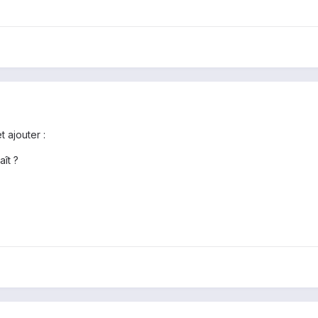
 ajouter :
aît ?