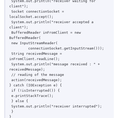
 System.out.println("receiver waiting for 
client");

 Socket connectionSocket = 
localSocket.accept();

 System.out.println("receiver accepted a 
client");

 BufferedReader inFromClient = new 
BufferedReader(

 new InputStreamReader(

	 connectionSocket.getInputStream()));

 String receivedMessage = 
inFromClient.readLine();

 System.out.println("message received : " + 
receivedMessage);

 // reading of the message

 action(receivedMessage);

} catch (IOException e) {

 if (!isInterrupted()) {

 e.printStackTrace();

 } else {

 System.out.println("receiver interrupted");

 }

}
