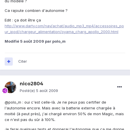
du modèle ?
Ca rajoute combien d'autonomie ?
Edit : ça doit être ça
http://www.darty.com/nav/achat/audio_mp3_mp4/accessoires_po
ur_ipod/chargeur_alimentation/oyama_charg_apollo_2000.html
Modifié
5 août 2009
par polo_m
Citer
nico2804
Posté(e)
5 août 2009
@polo_m : oui c'est celle-là. Je ne peux pas certifier de
l'autonomie encore. Mais avec la batterie externe chargée à
moitié (à peut près), j'ai chargé environ 50% de mon Magic, mais
ce n'est pas du sûr à 100%.
Je ferai quelques tests et donnerai l'autonomie que ça me donne.