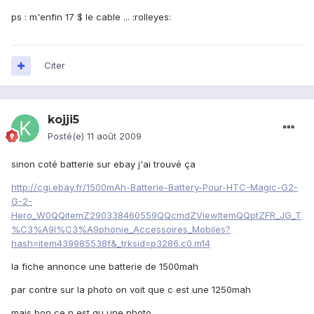
ps : m'enfin 17 $ le cable ... :rolleyes:
Citer
kojji5
Posté(e)
11 août 2009
sinon coté batterie sur ebay j'ai trouvé ça
http://cgi.ebay.fr/1500mAh-Batterie-Battery-Pour-HTC-Magic-G2-
G-2-
Hero_W0QQitemZ290338460559QQcmdZViewItemQQptZFR_JG_T
%C3%A9l%C3%A9phonie_Accessoires_Mobiles?
hash=item439985538f&_trksid=p3286.c0.m14
la fiche annonce une batterie de 1500mah
par contre sur la photo on voit que c est une 1250mah
mais bon ce n est qu une photo