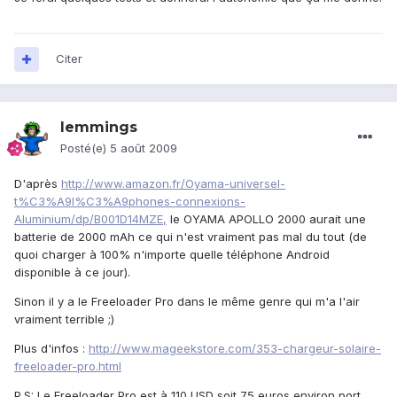
Citer
lemmings
Posté(e)
5 août 2009
D'après
http://www.amazon.fr/Oyama-universel-
t%C3%A9l%C3%A9phones-connexions-
Aluminium/dp/B001D14MZE,
le OYAMA APOLLO 2000 aurait une
batterie de 2000 mAh ce qui n'est vraiment pas mal du tout (de
quoi charger à 100% n'importe quelle téléphone Android
disponible à ce jour).
Sinon il y a le Freeloader Pro dans le même genre qui m'a l'air
vraiment terrible ;)
Plus d'infos :
http://www.mageekstore.com/353-chargeur-solaire-
freeloader-pro.html
P.S: Le Freeloader Pro est à 110 USD soit 75 euros environ port