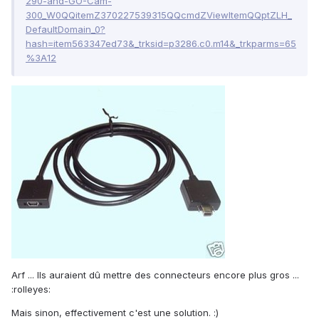
290-and-GO-Cam-
300_W0QQitemZ370227539315QQcmdZViewItemQQptZLH_
DefaultDomain_0?
hash=item563347ed73&_trksid=p3286.c0.m14&_trkparms=65
%3A12
Arf ... Ils auraient dû mettre des connecteurs encore plus gros ...
:rolleyes:
Mais sinon, effectivement c'est une solution. :)