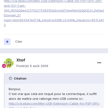
http://cgi.ebay.com/Mini-USB-Extension-Cable-for-PSP-GPS-290-
and-GO-Cam-
300_W0QQitemZ370227539315QQcmdZViewItemQQptZLH_Defaul
tDomain_0?
hash=item563347ed73&_trksid=p3286.c0.m14&_trkparms=65%3A1
2
Citer
Xtof
Posté(e)
6 août 2009
Citation
Bonjour,
C'est vrai que cela est risqué pour la connectique, il suffit
alors de mettre une rallonge mini-USB comme ici :
http://cgi.ebay.com/Mini-USB-Extension-Cable-for-PSP-GPS-