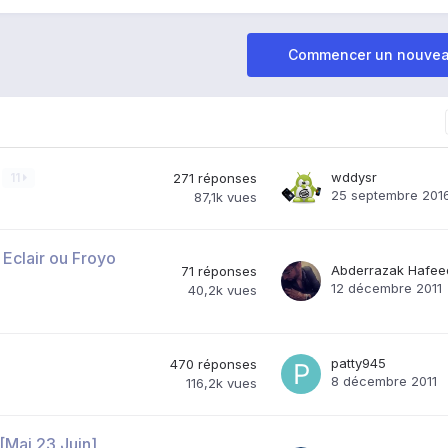
Commencer un nouvea
wddysr
11
271
réponses
25 septembre 201
87,1k
vues
 Eclair ou Froyo
Abderrazak Hafee
71
réponses
12 décembre 2011
40,2k
vues
patty945
470
réponses
8 décembre 2011
116,2k
vues
[Maj 23 Juin]