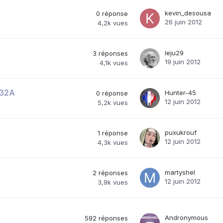
kevin_desousa
0
réponse
26 juin 2012
4,2k
vues
leju29
3
réponses
19 juin 2012
4,1k
vues
>32A
Hunter-45
0
réponse
12 juin 2012
5,2k
vues
puxukrouf
1
réponse
12 juin 2012
4,3k
vues
martyshel
2
réponses
12 juin 2012
3,9k
vues
Andronymous
592
réponses