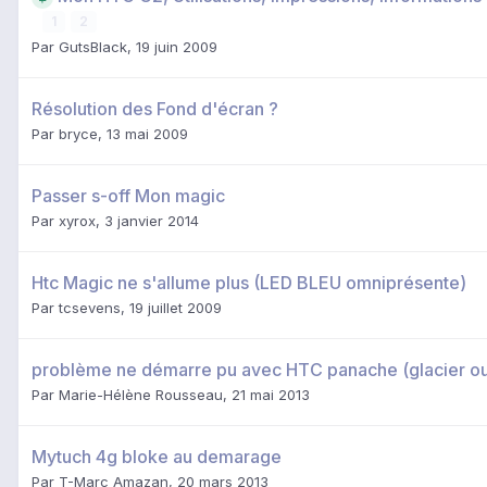
1
2
Par
GutsBlack
,
19 juin 2009
Résolution des Fond d'écran ?
Par
bryce
,
13 mai 2009
Passer s-off Mon magic
Par
xyrox
,
3 janvier 2014
Htc Magic ne s'allume plus (LED BLEU omniprésente)
Par
tcsevens
,
19 juillet 2009
problème ne démarre pu avec HTC panache (glacier o
Par
Marie-Hélène Rousseau
,
21 mai 2013
Mytuch 4g bloke au demarage
Par
T-Marc Amazan
,
20 mars 2013