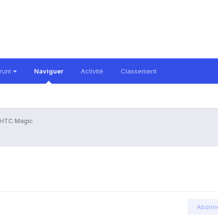
orum
Naviguer
Activité
Classement
HTC Magic
Abonn