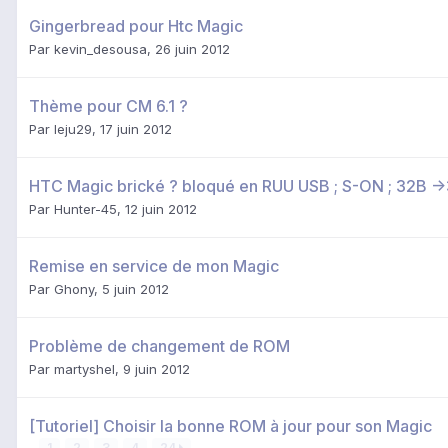
Gingerbread pour Htc Magic
Par
kevin_desousa
,
26 juin 2012
Thème pour CM 6.1 ?
Par
leju29
,
17 juin 2012
HTC Magic brické ? bloqué en RUU USB ; S-ON ; 32B -
Par
Hunter-45
,
12 juin 2012
Remise en service de mon Magic
Par
Ghony
,
5 juin 2012
Problème de changement de ROM
Par
martyshel
,
9 juin 2012
[Tutoriel] Choisir la bonne ROM à jour pour son Magic
1
2
3
4
24