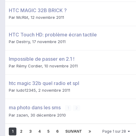
HTC MAGIC 32B BRICK ?
Par
McRbt
,
12 novembre 2011
HTC Touch HD: problème écran tactile
Par
Destrry
,
17 novembre 2011
Impossible de passer en 2.1 !
Par
Rémy Cordier
,
10 novembre 2011
htc magic 32b quel radio et spl
Par
ludo12345
,
2 novembre 2011
ma photo dans les sms
1
2
Par
zazen
,
30 décembre 2010
1
2
3
4
5
6
SUIVANT
Page 1 sur 28