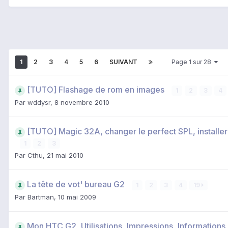
1
2
3
4
5
6
SUIVANT
Page 1 sur 28
[TUTO] Flashage de rom en images
1
2
3
4
Par
wddysr
,
8 novembre 2010
[TUTO] Magic 32A, changer le perfect SPL, installer
1
2
3
Par
Cthu
,
21 mai 2010
La tête de vot' bureau G2
1
2
3
4
19
Par
Bartman
,
10 mai 2009
Mon HTC G2, Utilisations, Impressions, Informations 