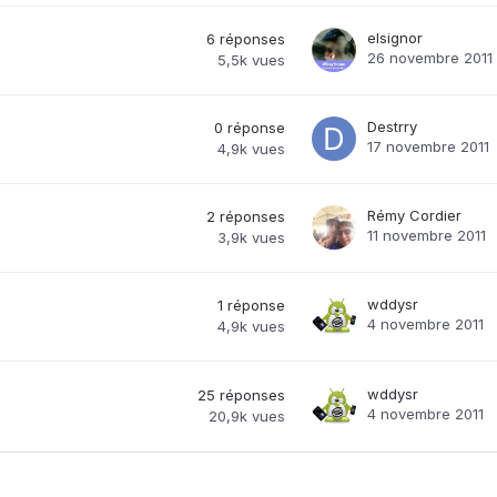
elsignor
6
réponses
26 novembre 2011
5,5k
vues
Destrry
0
réponse
17 novembre 2011
4,9k
vues
Rémy Cordier
2
réponses
11 novembre 2011
3,9k
vues
wddysr
1
réponse
4 novembre 2011
4,9k
vues
wddysr
25
réponses
4 novembre 2011
20,9k
vues