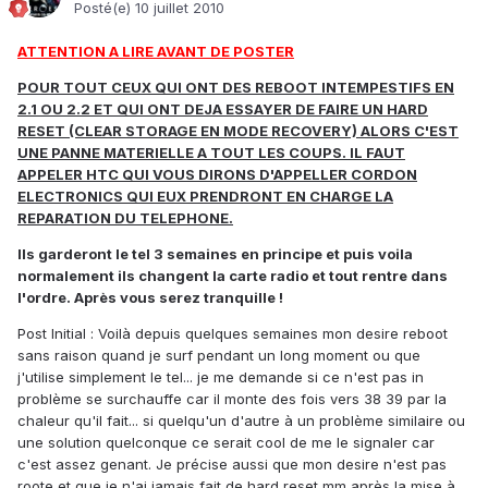
Posté(e)
10 juillet 2010
ATTENTION A LIRE AVANT DE POSTER
POUR TOUT CEUX QUI ONT DES REBOOT INTEMPESTIFS EN
2.1 OU 2.2 ET QUI ONT DEJA ESSAYER DE FAIRE UN HARD
RESET (CLEAR STORAGE EN MODE RECOVERY) ALORS C'EST
UNE PANNE MATERIELLE A TOUT LES COUPS. IL FAUT
APPELER HTC QUI VOUS DIRONS D'APPELLER CORDON
ELECTRONICS QUI EUX PRENDRONT EN CHARGE LA
REPARATION DU TELEPHONE.
Ils garderont le tel 3 semaines en principe et puis voila
normalement ils changent la carte radio et tout rentre dans
l'ordre. Après vous serez tranquille !
Post Initial : Voilà depuis quelques semaines mon desire reboot
sans raison quand je surf pendant un long moment ou que
j'utilise simplement le tel... je me demande si ce n'est pas in
problème se surchauffe car il monte des fois vers 38 39 par la
chaleur qu'il fait... si quelqu'un d'autre à un problème similaire ou
une solution quelconque ce serait cool de me le signaler car
c'est assez genant. Je précise aussi que mon desire n'est pas
roote et que je n'ai jamais fait de hard reset mm après la mise à