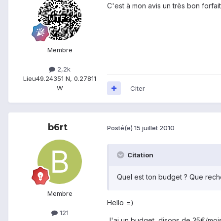
C'est à mon avis un très bon forfai
Membre
2,2k
Lieu
49.24351 N, 0.27811
W
Citer
b6rt
Posté(e)
15 juillet 2010
Citation
Quel est ton budget ? Que rec
Membre
Hello =)
121
J'ai un budget, disons de 35€/mois,