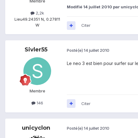
Membre
Modifié
14 juillet 2010
par unicycl
2,2k
Lieu
49.24351 N, 0.27811
W
Citer
Sivler55
Posté(e)
14 juillet 2010
Le neo 3 est bien pour surfer sur le
Membre
146
Citer
unicyclon
Posté(e)
14 juillet 2010