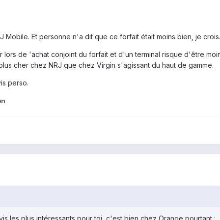
Mobile. Et personne n'a dit que ce forfait était moins bien, je crois
lors de 'achat conjoint du forfait et d'un terminal risque d'être moi
 plus cher chez NRJ que chez Virgin s'agissant du haut de gamme.
is perso.
on
vis les plus intéressants pour toi, c'est bien chez Orange pourtant :