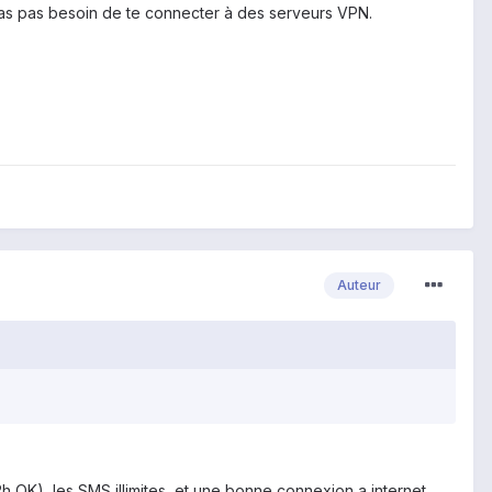
 n'as pas besoin de te connecter à des serveurs VPN.
Auteur
2h OK), les SMS illimites, et une bonne connexion a internet