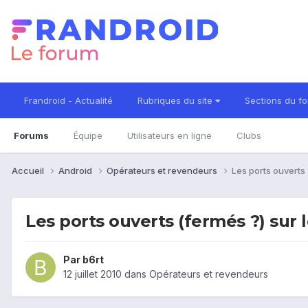
Frandroid - Actualité
Rubriques du site
Sections du f
Forums
Équipe
Utilisateurs en ligne
Clubs
Accueil
Android
Opérateurs et revendeurs
Les ports ouverts 
Les ports ouverts (fermés ?) sur 
Par
b6rt
12 juillet 2010
dans
Opérateurs et revendeurs