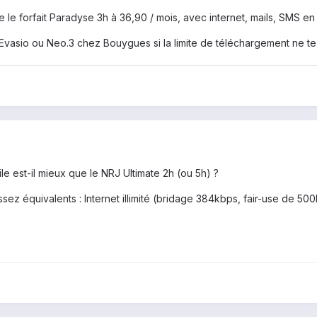
le forfait Paradyse 3h à 36,90 / mois, avec internet, mails, SMS en 
e Evasio ou Neo.3 chez Bouygues si la limite de téléchargement ne t
e est-il mieux que le NRJ Ultimate 2h (ou 5h) ?
z équivalents : Internet illimité (bridage 384kbps, fair-use de 500Mo),