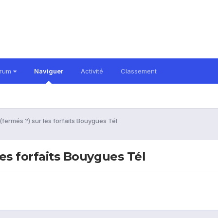
orum
Naviguer
Activité
Classement
(fermés ?) sur les forfaits Bouygues Tél
les forfaits Bouygues Tél