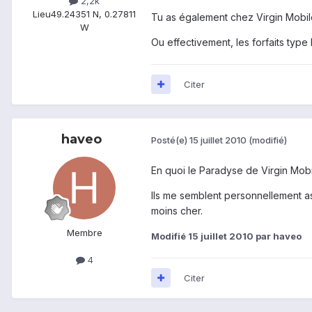
2,2k
Lieu
49.24351 N, 0.27811
Tu as également chez Virgin Mobile 
W
Ou effectivement, les forfaits typ
Citer
haveo
Posté(e)
15 juillet 2010
(modifié)
En quoi le Paradyse de Virgin Mobil
Ils me semblent personnellement asse
moins cher.
Membre
Modifié
15 juillet 2010
par haveo
4
Citer