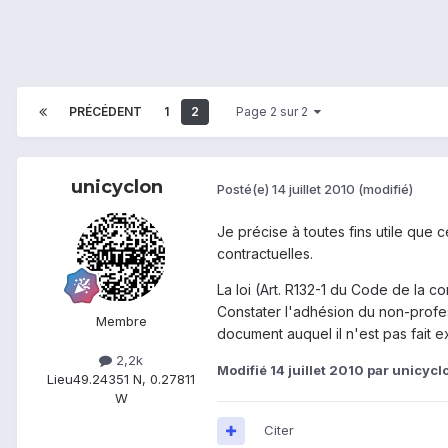
PRÉCÉDENT
1
2
Page 2 sur 2
unicyclon
Posté(e)
14 juillet 2010
(modifié)
Je précise à toutes fins utile que 
contractuelles.
La loi (Art. R132-1 du Code de la c
Constater l'adhésion du non-profes
Membre
document auquel il n'est pas fait 
2,2k
Modifié
14 juillet 2010
par unicycl
Lieu
49.24351 N, 0.27811
W
Citer