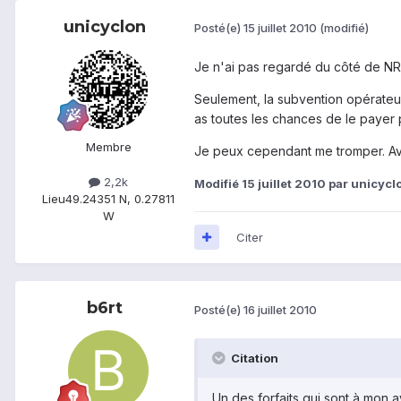
unicyclon
Posté(e)
15 juillet 2010
(modifié)
Je n'ai pas regardé du côté de NRJ 
Seulement, la subvention opérateur 
as toutes les chances de le payer
Membre
Je peux cependant me tromper. Av
2,2k
Modifié
15 juillet 2010
par unicycl
Lieu
49.24351 N, 0.27811
W
Citer
b6rt
Posté(e)
16 juillet 2010
Citation
Un des forfaits qui sont à mon a