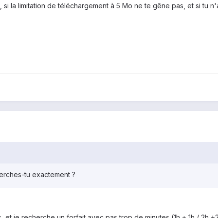
t, si la limitation de téléchargement à 5 Mo ne te gêne pas, et si tu
herches-tu exactement ?
 et je recherche un forfait avec pas trop de minutes (1h + 1h / 2h +