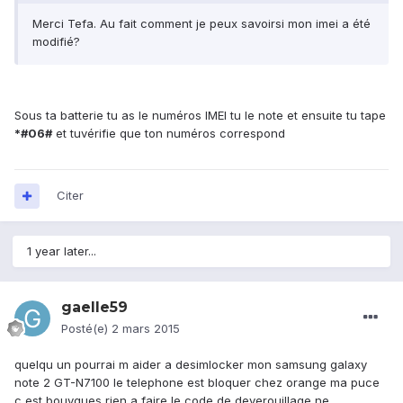
Merci Tefa. Au fait comment je peux savoirsi mon imei a été
modifié?
Sous ta batterie tu as le numéros IMEI tu le note et ensuite tu tape
*#06#
et tuvérifie que ton numéros correspond
Citer
1 year later...
gaelle59
Posté(e)
2 mars 2015
quelqu un pourrai m aider a desimlocker mon samsung galaxy
note 2 GT-N7100 le telephone est bloquer chez orange ma puce
c est bouygues rien a faire le code de deverouillage ne