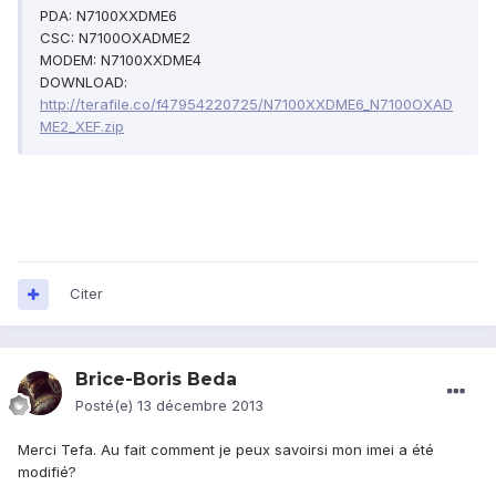
PDA: N7100XXDME6
CSC: N7100OXADME2
MODEM: N7100XXDME4
DOWNLOAD:
http://terafile.co/f47954220725/N7100XXDME6_N7100OXAD
ME2_XEF.zip
Citer
Brice-Boris Beda
Posté(e)
13 décembre 2013
Merci Tefa. Au fait comment je peux savoirsi mon imei a été
modifié?