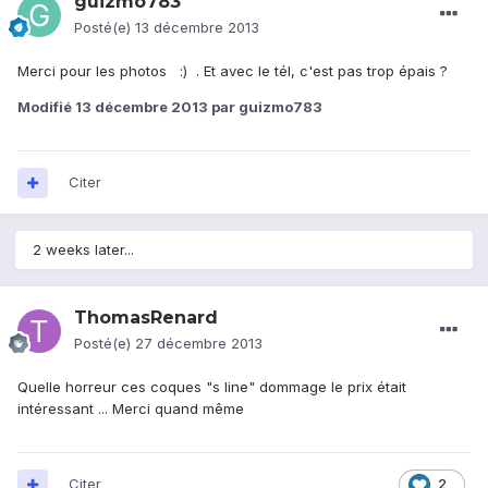
guizmo783
Posté(e)
13 décembre 2013
Merci pour les photos :) . Et avec le tél, c'est pas trop épais ?
Modifié
13 décembre 2013
par guizmo783
Citer
2 weeks later...
ThomasRenard
Posté(e)
27 décembre 2013
Quelle horreur ces coques "s line" dommage le prix était
intéressant ... Merci quand même
Citer
2