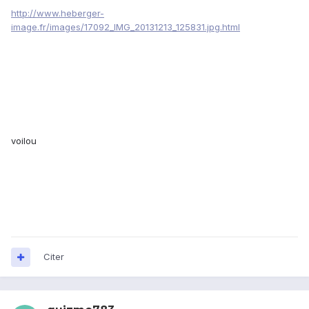
http://www.heberger-
image.fr/images/17092_IMG_20131213_125831.jpg.html
voilou
Citer