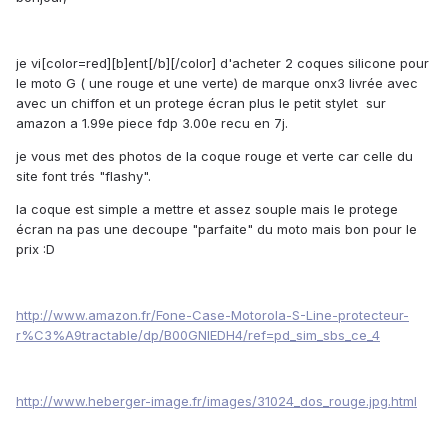
je vi[color=red][b]ent[/b][/color] d'acheter 2 coques silicone pour
le moto G ( une rouge et une verte) de marque onx3 livrée avec
avec un chiffon et un protege écran plus le petit stylet sur
amazon a 1.99e piece fdp 3.00e recu en 7j.
je vous met des photos de la coque rouge et verte car celle du
site font trés "flashy".
la coque est simple a mettre et assez souple mais le protege
écran na pas une decoupe "parfaite" du moto mais bon pour le
prix :D
http://www.amazon.fr/Fone-Case-Motorola-S-Line-protecteur-
r%C3%A9tractable/dp/B00GNIEDH4/ref=pd_sim_sbs_ce_4
http://www.heberger-image.fr/images/31024_dos_rouge.jpg.html