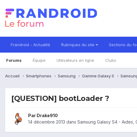
Frandroid - Actualité
Rubriques du site
Sections du f
Forums
Équipe
Utilisateurs en ligne
Clubs
Accueil
Smartphones
Samsung
Gamme Galaxy S
Samsung
[QUESTION] bootLoader ?
Par
Drake910
14 décembre 2013
dans
Samsung Galaxy S4 - Aides,