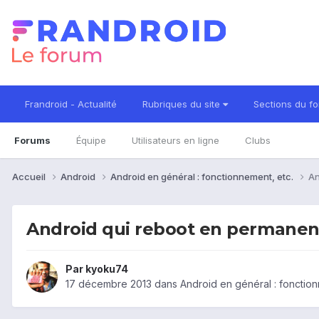
Frandroid - Actualité
Rubriques du site
Sections du f
Forums
Équipe
Utilisateurs en ligne
Clubs
Accueil
Android
Android en général : fonctionnement, etc.
An
Android qui reboot en permane
Par
kyoku74
17 décembre 2013
dans
Android en général : fonction