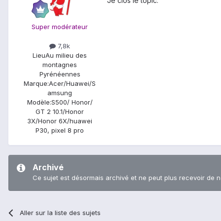
Je clos le topic.
Super modérateur
7,8k
Lieu
Au milieu des
montagnes
Pyrénéennes
Marque:
Acer/Huawei/S
amsung
Modèle:
S500/ Honor/
GT 2 10.1/Honor
3X/Honor 6X/huawei
P30, pixel 8 pro
Archivé
Ce sujet est désormais archivé et ne peut plus recevoir de 
Aller sur la liste des sujets