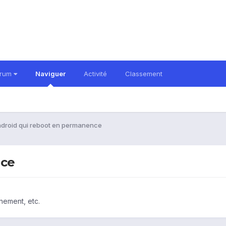
orum
Naviguer
Activité
Classement
droid qui reboot en permanence
nce
nement, etc.