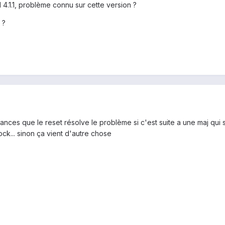
 4.1.1, problème connu sur cette version ?
 ?
nces que le reset résolve le problème si c'est suite a une maj qui s'e
ock... sinon ça vient d'autre chose