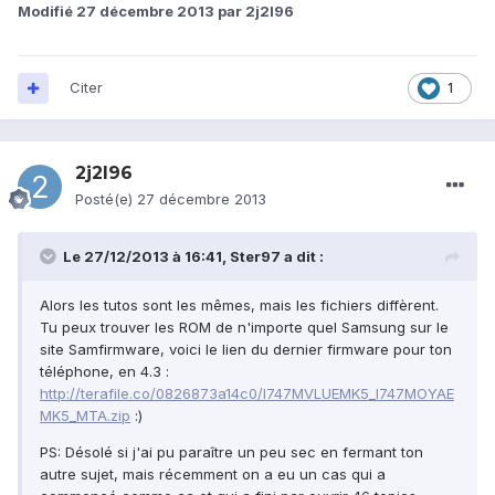
Modifié
27 décembre 2013
par 2j2l96
Citer
1
2j2l96
Posté(e)
27 décembre 2013
Le 27/12/2013 à 16:41, Ster97 a dit :
Alors les tutos sont les mêmes, mais les fichiers diffèrent.
Tu peux trouver les ROM de n'importe quel Samsung sur le
site Samfirmware, voici le lien du dernier firmware pour ton
téléphone, en 4.3 :
http://terafile.co/0826873a14c0/I747MVLUEMK5_I747MOYAE
MK5_MTA.zip
:)
PS: Désolé si j'ai pu paraître un peu sec en fermant ton
autre sujet, mais récemment on a eu un cas qui a