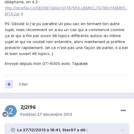
téléphone, en 4.3 :
http://terafile.co/0826873a14c0/I747MVLUEMK5_I747MOYAEMK5_
MTA.zip
:)
PS: Désolé si j'ai pu paraître un peu sec en fermant ton autre
sujet, mais récemment on a eu un cas qui a commencé comme
ça et qui a fini par ouvrir 46 topics différents autour du même
sujet et qui ne voulait rien entendre, alors maintenant je préfère
prévenir rapidement. (et ce n'est pas une façon de parler, il a bel
et bien ouvert 46 topics...)
Envoyé depuis mon GT-I9300 avec Tapatalk
Citer
2j2l96
Posté(e)
27 décembre 2013
Le 27/12/2013 à 16:41, Ster97 a dit :