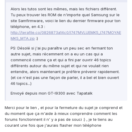
Alors les tutos sont les mêmes, mais les fichiers diffèrent.
Tu peux trouver les ROM de n'importe quel Samsung sur le
site Samfirmware, voici le lien du dernier firmware pour ton
téléphone, en 4.3 :
http://terafile.co/0826873a14c0/I747MVLUEMK5_I747MOYAE
MK5_MTA.zip
:)
PS: Désolé si j'ai pu paraître un peu sec en fermant ton
autre sujet, mais récemment on a eu un cas qui a
commencé comme ça et qui a fini par ouvrir 46 topics
différents autour du même sujet et qui ne voulait rien
entendre, alors maintenant je préfère prévenir rapidement.
(et ce n'est pas une façon de parler, il a bel et bien ouvert
46 topics...)
Envoyé depuis mon GT-I9300 avec Tapatalk
Merci pour le lien , et pour la fermeture du sujet je comprend et
du moment que ça m'aide à mieux comprendre comment les
forums fonctionnent il n' y a pas de souci :) , je te tiens au
courant une fois que j'aurais flasher mon téléphone