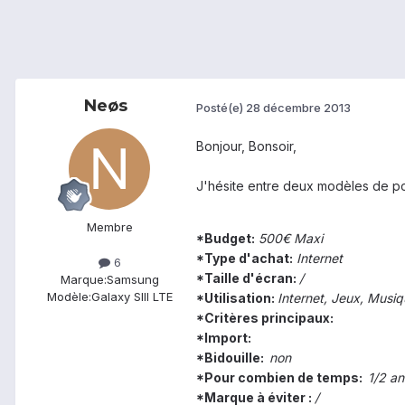
Neøs
Posté(e)
28 décembre 2013
Bonjour, Bonsoir,
J'hésite entre deux modèles de po
Membre
*Budget:
500€ Maxi
*Type d'achat:
Internet
6
*Taille d'écran:
/
Marque:
Samsung
Modèle:
Galaxy SIII LTE
*Utilisation:
Internet, Jeux, Musi
*Critères principaux:
*Import:
*Bidouille:
non
*Pour combien de temps:
1/2 an
*Marque à éviter :
/