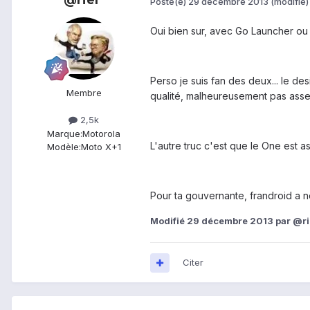
@riel
Posté(e)
29 décembre 2013
(modifié)
Oui bien sur, avec Go Launcher ou 
Perso je suis fan des deux... le des
Membre
qualité, malheureusement pas assez
2,5k
Marque:
Motorola
L'autre truc c'est que le One est 
Modèle:
Moto X+1
Pour ta gouvernante, frandroid a no
Modifié
29 décembre 2013
par @ri
Citer