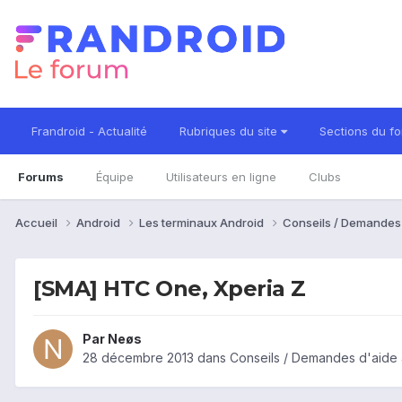
Frandroid - Actualité
Rubriques du site
Sections du f
Forums
Équipe
Utilisateurs en ligne
Clubs
Accueil
Android
Les terminaux Android
Conseils / Demandes
[SMA] HTC One, Xperia Z
Par
Neøs
28 décembre 2013
dans
Conseils / Demandes d'aide 