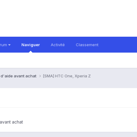
orum
Naviguer
Activité
Classement
 d'aide avant achat
[SMA] HTC One, Xperia Z
avant achat