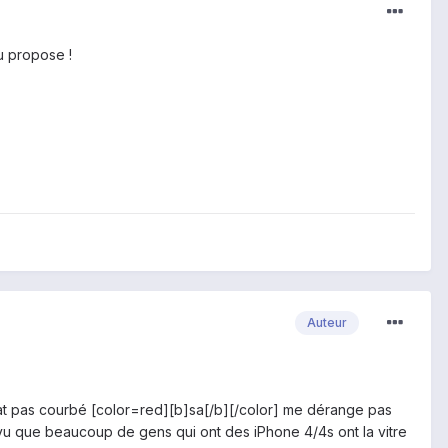
u propose !
Auteur
 plat pas courbé [color=red][b]sa[/b][/color] me dérange pas
? (vu que beaucoup de gens qui ont des iPhone 4/4s ont la vitre