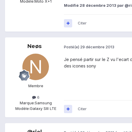
Modèle:
Moto X+1
Modifié
28 décembre 2013
par @ri
Citer
Neøs
Posté(e)
29 décembre 2013
Je pensé partir sur le Z vu l'ecart 
des icones sony
Membre
6
Marque:
Samsung
Modèle:
Galaxy SIII LTE
Citer