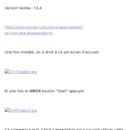
Version testée : 1.6.4
https://play.google.com/store/apps/details?
id=com.abe.abeauto&hl=fr
Une fois installé, on a droit à ce joli écran d'accueil
Et une fois le
GROS
bouton "Start" appuyer
Ça commence mal, il faut s'enregistrer pour pouvoir utiliser cette