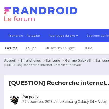
Frandroid - Actualité
Rubriques du site
Sections du f
Forums
Équipe
Utilisateurs en ligne
Clubs
Accueil
Smartphones
Samsung
Gamme Galaxy S
Samsung
[QUESTION] Recherche internet....installer un favori
[QUESTION] Recherche internet....
Par
jepila
29 décembre 2013
dans
Samsung Galaxy S4 - Aides,