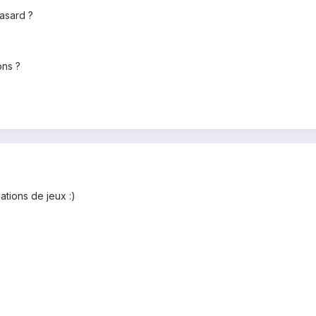
asard ?
ons ?
cations de jeux :)