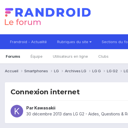
Frandroid - Actualité
Rubriques du site
Sections du f
Forums
Équipe
Utilisateurs en ligne
Clubs
Accueil
Smartphones
LG
Archives LG
LG G
LG G2
LG
Connexion internet
Par
Kawasakii
30 décembre 2013
dans
LG G2 - Aides, Questions & 