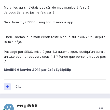
Merci les gars ! J'étais pas sûr de mes manips à faire :)
Je vous tiens au jus, je fais ça là
Sent from my C6603 using Forum mobile app
...heu....normal que mon écran reste bloqué sur "SONY" ?... depuis
10 min déjà...
Passage par SEUS...mise à jour 4.3 automatique...quelqu'un aurait
un tuto pour le recovery sous 4.3 ? Parce que perso je trouve pas
:/
Modifié
6 janvier 2014
par Cr4zZyBipBiip
Citer
vergil666