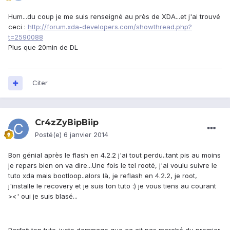
Hum...du coup je me suis renseigné au près de XDA...et j'ai trouvé
ceci :
http://forum.xda-developers.com/showthread.php?
t=2590088
Plus que 20min de DL
Citer
Cr4zZyBipBiip
Posté(e)
6 janvier 2014
Bon génial après le flash en 4.2.2 j'ai tout perdu..tant pis au moins
je repars bien on va dire...Une fois le tel rooté, j'ai voulu suivre le
tuto xda mais bootloop..alors là, je reflash en 4.2.2, je root,
j'installe le recovery et je suis ton tuto :) je vous tiens au courant
><' oui je suis blasé...