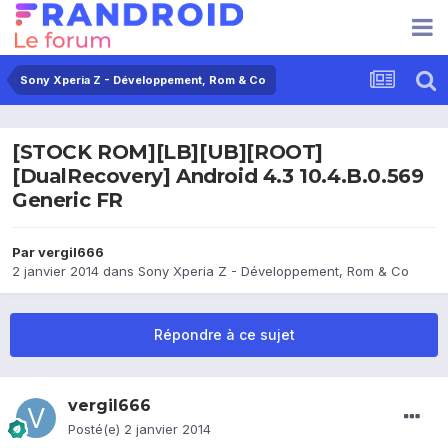
Sony Xperia Z - Développement, Rom & Co
[STOCK ROM][LB][UB][ROOT]
[DualRecovery] Android 4.3 10.4.B.0.569
Generic FR
Par
vergil666
2 janvier 2014
dans
Sony Xperia Z - Développement, Rom & Co
Répondre à ce sujet
vergil666
Posté(e)
2 janvier 2014