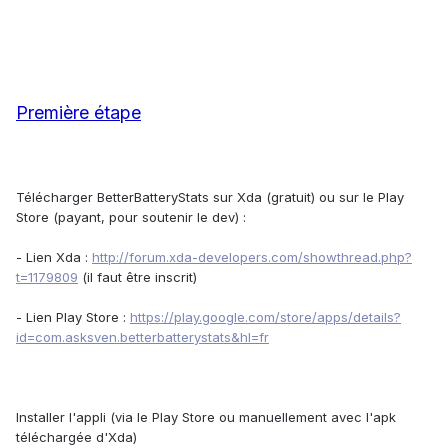
Première étape
Télécharger BetterBatteryStats sur Xda (gratuit) ou sur le Play
Store (payant, pour soutenir le dev) :
- Lien Xda :
http://forum.xda-developers.com/showthread.php?
t=1179809
(il faut être inscrit)
- Lien Play Store :
https://play.google.com/store/apps/details?
id=com.asksven.betterbatterystats&hl=fr
Installer l'appli (via le Play Store ou manuellement avec l'apk
téléchargée d'Xda)