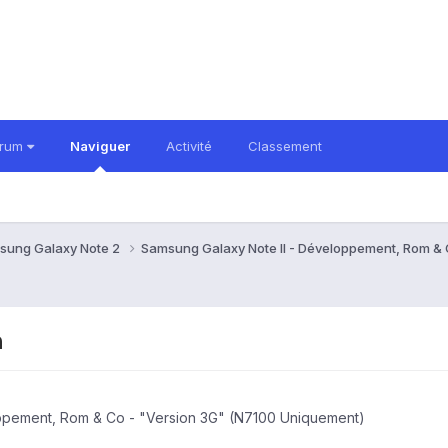
orum
Naviguer
Activité
Classement
sung Galaxy Note 2
Samsung Galaxy Note II - Développement, Rom &
n
ppement, Rom & Co - "Version 3G" (N7100 Uniquement)