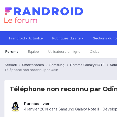
Frandroid - Actualité
Rubriques du site
Sections du f
Forums
Équipe
Utilisateurs en ligne
Clubs
Accueil
Smartphones
Samsung
Gamme Galaxy NOTE
Sam
Téléphone non reconnu par Odin
Téléphone non reconnu par Odi
Par
nicollivier
4 janvier 2014
dans
Samsung Galaxy Note II - Dévelo