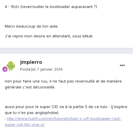
4 - RUU (reverrouiller le bootloader auparavant ?)
Merci beaucoup de ton aide.
J'ai repris mon desire en attendant, sous kitkat.
jmpierro
Posté(e)
7 janvier 2014
non pour faire une ruu, il ne faut pas reverouillé et de manière
générale c'est déconseillé.
aussi pour pour le super CID va à la partie 5 de ce tuto : (j'espère
que tu n'es pas anglophobe)
:
http://www.hubfr.com/en/tutoriels/tuto-s-off-bootloader-root-
super-cid-htc-one-s/