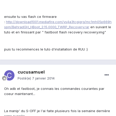
ensuite tu vas flash ce firmware
:
http://download1001.mediafire.com/ys4a3tcgigrg/mc1mh05p669h
spm/BehradGH_HBoot_2.15.0000_TWRP_Recovery.rar
en suivant le
tuto et en finissant par " fastboot flash recovery recovery.img"
puis tu recommences le tuto d'installation de RUU :)
cucusamuel
Posté(e)
7 janvier 2014
Oh adb et fastboot, je connais les commandes courantes par
coeur maintenant...
La manip' du S-OFF je l'ai faite plusieurs fois la semaine dernière