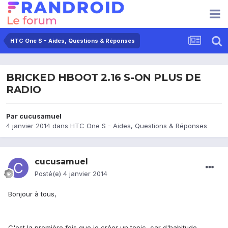
HTC One S - Aides, Questions & Réponses
BRICKED HBOOT 2.16 S-ON PLUS DE
RADIO
Par
cucusamuel
4 janvier 2014
dans
HTC One S - Aides, Questions & Réponses
cucusamuel
Posté(e)
4 janvier 2014
Bonjour à tous,
C'est la première fois que je créer un topic, car d'habitude