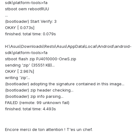
sdk\platform-tools>fa
stboot oem rebootRUU
...
(bootloader) Start Verify: 3
OKAY [ 0.073s]
finished. total time: 0.079s
H:\Asus\Downloads\Resto\Asus\AppData\Local\Android\android-
sdk\platform-tools>fa
stboot flash zip PJ4010000-OneS.zip
sending 'zip' (35551 KB)...
OKAY [ 2.967s]
writing 'zip'...
(bootloader) adopting the signature contained in this image...
(bootloader) zip header checking...
(bootloader) zip info parsing...
FAILED (remote: 99 unknown fail)
finished. total time: 4.493s
Encore merci de ton attention ! T'es un chef.