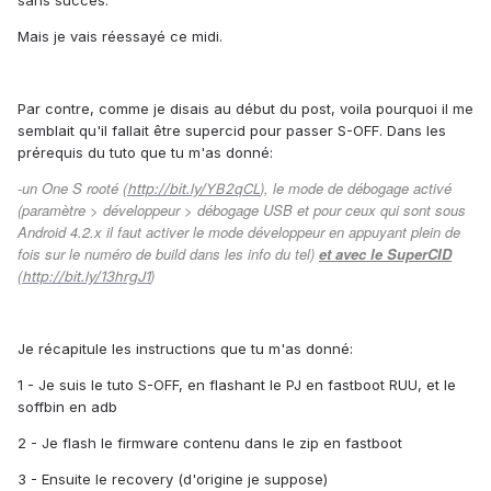
sans succès.
Mais je vais réessayé ce midi.
Par contre, comme je disais au début du post, voila pourquoi il me
semblait qu'il fallait être supercid pour passer S-OFF. Dans les
prérequis du tuto que tu m'as donné:
-un One S rooté (
), le mode de débogage activé
http://bit.ly/YB2qCL
(paramètre > développeur > débogage USB et pour ceux qui sont sous
Android 4.2.x il faut activer le mode développeur en appuyant plein de
fois sur le numéro de build dans les info du tel)
et avec le SuperCID
(
)
http://bit.ly/13hrgJ1
Je récapitule les instructions que tu m'as donné:
1 - Je suis le tuto S-OFF, en flashant le PJ en fastboot RUU, et le
soffbin en adb
2 - Je flash le firmware contenu dans le zip en fastboot
3 - Ensuite le recovery (d'origine je suppose)