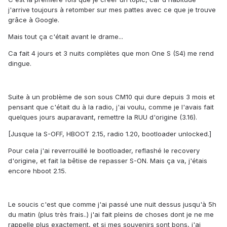
j'arrive toujours à retomber sur mes pattes avec ce que je trouve
grâce à Google.
Mais tout ça c'était avant le drame...
Ca fait 4 jours et 3 nuits complètes que mon One S (S4) me rend
dingue.
Suite à un problème de son sous CM10 qui dure depuis 3 mois et
pensant que c'était du à la radio, j'ai voulu, comme je l'avais fait
quelques jours auparavant, remettre la RUU d'origine (3.16).
[Jusque la S-OFF, HBOOT 2.15, radio 1.20, bootloader unlocked.]
Pour cela j'ai reverrouillé le bootloader, reflashé le recovery
d'origine, et fait la bêtise de repasser S-ON. Mais ça va, j'étais
encore hboot 2.15.
Le soucis c'est que comme j'ai passé une nuit dessus jusqu'à 5h
du matin (plus très frais..) j'ai fait pleins de choses dont je ne me
rappelle plus exactement, et si mes souvenirs sont bons, j'ai