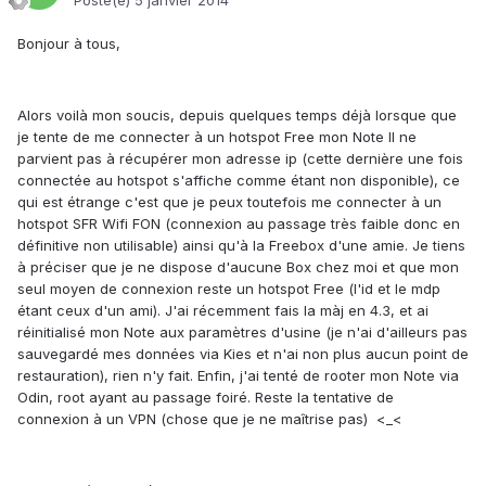
Posté(e)
5 janvier 2014
Bonjour à tous,
Alors voilà mon soucis, depuis quelques temps déjà lorsque que
je tente de me connecter à un hotspot Free mon Note II ne
parvient pas à récupérer mon adresse ip (cette dernière une fois
connectée au hotspot s'affiche comme étant non disponible), ce
qui est étrange c'est que je peux toutefois me connecter à un
hotspot SFR Wifi FON (connexion au passage très faible donc en
définitive non utilisable) ainsi qu'à la Freebox d'une amie. Je tiens
à préciser que je ne dispose d'aucune Box chez moi et que mon
seul moyen de connexion reste un hotspot Free (l'id et le mdp
étant ceux d'un ami). J'ai récemment fais la màj en 4.3, et ai
réinitialisé mon Note aux paramètres d'usine (je n'ai d'ailleurs pas
sauvegardé mes données via Kies et n'ai non plus aucun point de
restauration), rien n'y fait. Enfin, j'ai tenté de rooter mon Note via
Odin, root ayant au passage foiré. Reste la tentative de
connexion à un VPN (chose que je ne maîtrise pas) <_<