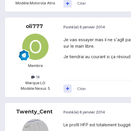
Modèle:
Motorola Atrix
Citer
oli777
Posté(e)
6 janvier 2014
Je vais essayer mais il ne s'agît 
sur le main libre.
Je tiendrai au courant si ça résoud
Membre
18
Marque:
LG
Modèle:
Nexus 5
Citer
Twenty_Cent
Posté(e)
6 janvier 2014
Le profil HFP est totalement buggé s