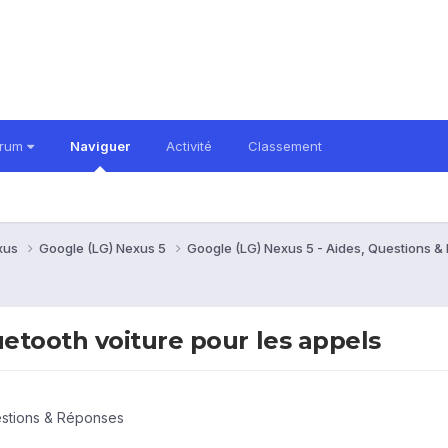
orum
Naviguer
Activité
Classement
xus
Google (LG) Nexus 5
Google (LG) Nexus 5 - Aides, Questions 
etooth voiture pour les appels
estions & Réponses