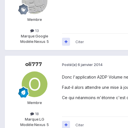
Membre
13
Marque:
Google
Modèle:
Nexus 5
Citer
oli777
Posté(e)
6 janvier 2014
Donc l'application A2DP Volume 
Faut-il alors attendre une mise à j
Ce qui néanmoins m'étonne c'est qu
Membre
18
Marque:
LG
Modèle:
Nexus 5
Citer