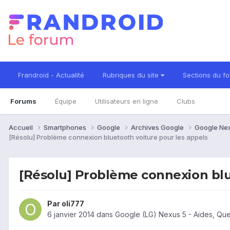
Frandroid - Actualité
Rubriques du site
Sections du f
Forums
Équipe
Utilisateurs en ligne
Clubs
Accueil
Smartphones
Google
Archives Google
Google Ne
[Résolu] Problème connexion bluetooth voiture pour les appels
[Résolu] Problème connexion blu
Par
oli777
6 janvier 2014
dans
Google (LG) Nexus 5 - Aides, Qu