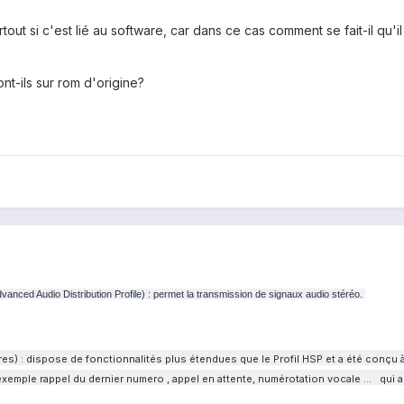
ut si c'est lié au software, car dans ce cas comment se fait-il qu'i
nt-ils sur rom d'origine?
dvanced Audio Distribution Profile) : permet la transmission de signaux audio stéréo.
ibres) : dispose de fonctionnalités plus étendues que le Profil HSP et a été conçu
exemple rappel du dernier numero , appel en attente, numérotation vocale ... qui 