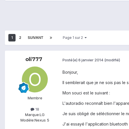
1
2
SUIVANT
Page 1 sur 2
oli777
Posté(e)
6 janvier 2014
(modifié)
Bonjour,
Il semblerait que je ne sois pas l
Mon souci est le suivant :
Membre
L'autoradio reconnaît bien l'apparei
18
Je suis obligé de séléctionner le 
Marque:
LG
Modèle:
Nexus 5
J'ai essayé l'application bluetoot