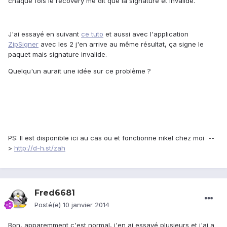
chaque fois le recovery me dit que la signature et invalide.
J'ai essayé en suivant
ce tuto
et aussi avec l'application
ZipSigner
avec les 2 j'en arrive au même résultat, ça signe le
paquet mais signature invalide.
Quelqu'un aurait une idée sur ce problème ?
PS: Il est disponible ici au cas ou et fonctionne nikel chez moi --
>
http://d-h.st/zah
Fred6681
Posté(e)
10 janvier 2014
Bon, apparemment c'est normal, j'en ai essayé plusieurs et j'ai a