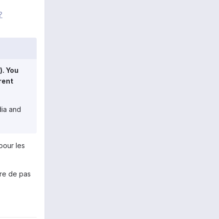
?
). You
arent
dia and
 pour les
ire de pas