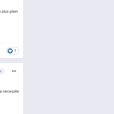
 plus plein
1
ur
la nécessite