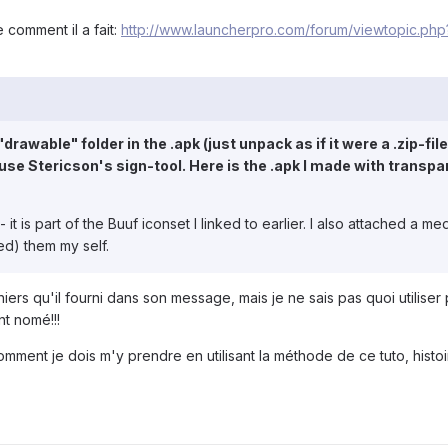
 comment il a fait:
http://www.launcherpro.com/forum/viewtopic.php
"drawable" folder in the .apk (just unpack as if it were a .zip-file
 to use Stericson's sign-tool. Here is the .apk I made with transp
it is part of the Buuf iconset I linked to earlier. I also attached a me
ed) them my self.
chiers qu'il fourni dans son message, mais je ne sais pas quoi utiliser
nt nomé!!!
omment je dois m'y prendre en utilisant la méthode de ce tuto, histo