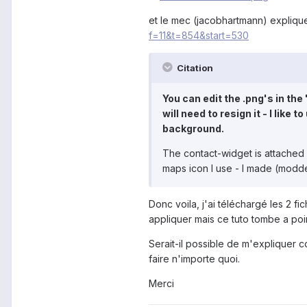
et le mec (jacobhartmann) explique
f=11&t=854&start=530
Citation
You can edit the .png's in the 
will need to resign it - I like
background.
The contact-widget is attached - 
maps icon I use - I made (modd
Donc voila, j'ai téléchargé les 2 fi
appliquer mais ce tuto tombe a poi
Serait-il possible de m'expliquer c
faire n'importe quoi.
Merci