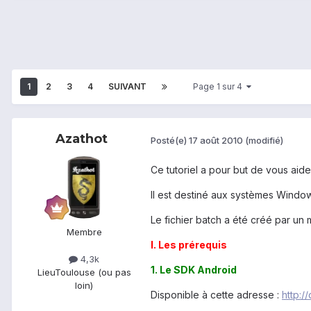
1
2
3
4
SUIVANT
Page 1 sur 4
Azathot
Posté(e)
17 août 2010
(modifié)
Ce tutoriel a pour but de vous aide
Il est destiné aux systèmes Windo
Le fichier batch a été créé par un
Membre
I. Les prérequis
4,3k
1. Le SDK Android
Lieu
Toulouse (ou pas
loin)
Disponible à cette adresse :
http:/