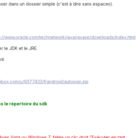
ser dans un dossier simple (c'est à dire sans espaces).
p://www.oracle.com/technetwork/java/javase/downloads/index.html
er le JDK et le JRE.
nt
opbox.com/u/9377433/frandroid/autosign.zip
s le répertoire du sdk
ows Vista ou Windows 7, faites un clic droit "Exécuter en tant