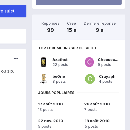
e sujet
Réponses
Créé
Dernière réponse
99
15 a
9 a
TOP FORUMEURS SUR CE SUJET
Azathot
Cheesecake
22 posts
9 posts
 ou zip.
be0ne
Crayaph
8 posts
4 posts
JOURS POPULAIRES
17 août 2010
26 août 2010
13 posts
7 posts
22 nov. 2010
18 août 2010
5 posts
5 posts