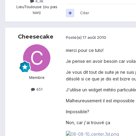
4,3k
Lieu
Toulouse (ou pas
loin)
Citer
Cheesecake
Posté(e)
17 août 2010
merci pour ce tuto!
Je pense en avoir besoin car voil
Je vous dit tout de suite je ne su
Membre
désolé si ce que je dis est bizre 
451
J'utilise un widget météo particuli
Malheureusement il est impossible 
Impossible?
Non, car j'ai trouvé ça