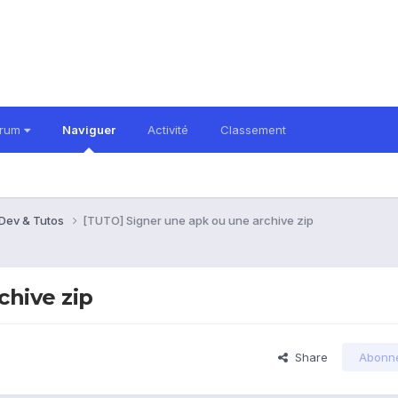
orum
Naviguer
Activité
Classement
 Dev & Tutos
[TUTO] Signer une apk ou une archive zip
chive zip
Share
Abonn