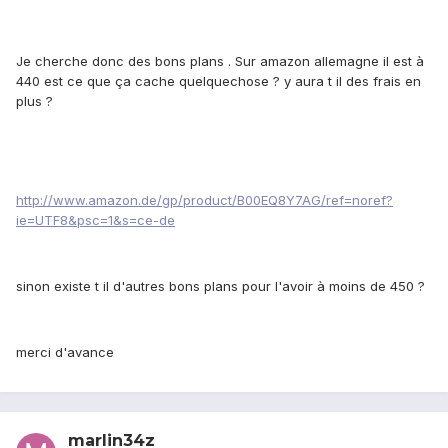
Je cherche donc des bons plans . Sur amazon allemagne il est à
440 est ce que ça cache quelquechose ? y aura t il des frais en
plus ?
http://www.amazon.de/gp/product/B00EQ8Y7AG/ref=noref?
ie=UTF8&psc=1&s=ce-de
sinon existe t il d'autres bons plans pour l'avoir à moins de 450 ?
merci d'avance
marlin34z