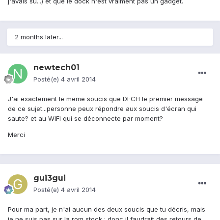
j'avais su...) et que le dock n'est vraiment pas un gadget.
2 months later...
newtech01
Posté(e)
4 avril 2014
J'ai exactement le meme soucis que DFCH le premier message
de ce sujet...personne peux répondre aux soucis d'écran qui
saute? et au WIFI qui se déconnecte par moment?
Merci
gui3gui
Posté(e)
4 avril 2014
Pour ma part, je n'ai aucun des deux soucis que tu décris, mais
je ne suis pas sur la rom stock ; donc il faudrait des retours de