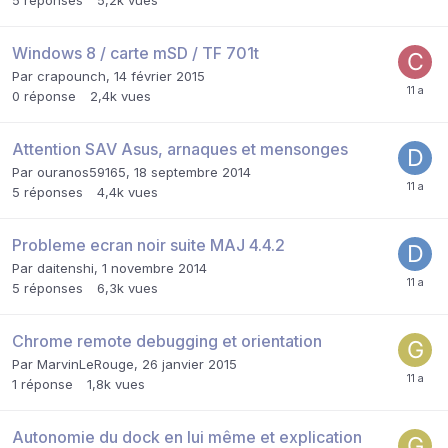
Windows 8 / carte mSD / TF 701t
Par
crapounch
,
14 février 2015
0
réponse
2,4k
vues
Attention SAV Asus, arnaques et mensonges
Par
ouranos59165
,
18 septembre 2014
5
réponses
4,4k
vues
Probleme ecran noir suite MAJ 4.4.2
Par
daitenshi
,
1 novembre 2014
5
réponses
6,3k
vues
Chrome remote debugging et orientation
Par
MarvinLeRouge
,
26 janvier 2015
1
réponse
1,8k
vues
Autonomie du dock en lui même et explication