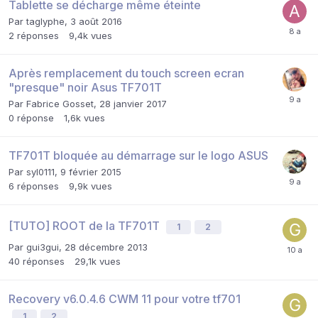
Tablette se décharge même éteinte
Par
taglyphe
,
3 août 2016
2
réponses
9,4k
vues
Après remplacement du touch screen ecran
"presque" noir Asus TF701T
Par
Fabrice Gosset
,
28 janvier 2017
0
réponse
1,6k
vues
TF701T bloquée au démarrage sur le logo ASUS
Par
syl0111
,
9 février 2015
6
réponses
9,9k
vues
[TUTO] ROOT de la TF701T
1
2
Par
gui3gui
,
28 décembre 2013
40
réponses
29,1k
vues
Recovery v6.0.4.6 CWM 11 pour votre tf701
1
2