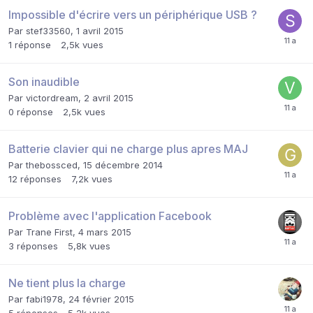
Impossible d'écrire vers un périphérique USB ?
Par
stef33560
,
1 avril 2015
1
réponse
2,5k
vues
Son inaudible
Par
victordream
,
2 avril 2015
0
réponse
2,5k
vues
Batterie clavier qui ne charge plus apres MAJ
Par
thebossced
,
15 décembre 2014
12
réponses
7,2k
vues
Problème avec l'application Facebook
Par
Trane First
,
4 mars 2015
3
réponses
5,8k
vues
Ne tient plus la charge
Par
fabi1978
,
24 février 2015
5
réponses
5,2k
vues