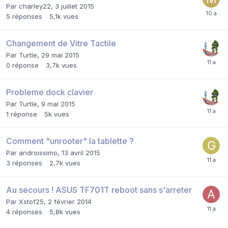
Par
charley22
,
3 juillet 2015
5
réponses
5,1k
vues
Changement de Vitre Tactile
Par
Turtle
,
29 mai 2015
0
réponse
3,7k
vues
Probleme dock clavier
Par
Turtle
,
9 mai 2015
1
réponse
5k
vues
Comment "unrooter" la tablette ?
Par
androissimo
,
13 avril 2015
3
réponses
2,7k
vues
Au secours ! ASUS TF701T reboot sans s'arreter
Par
Xstof25
,
2 février 2014
4
réponses
5,8k
vues