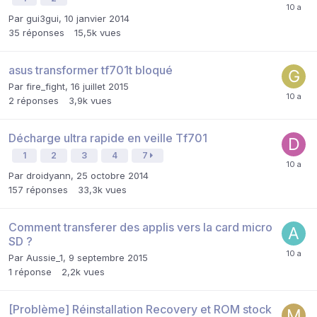
Par
gui3gui
,
10 janvier 2014
35
réponses
15,5k
vues
asus transformer tf701t bloqué
Par
fire_fight
,
16 juillet 2015
2
réponses
3,9k
vues
Décharge ultra rapide en veille Tf701
1
2
3
4
7
Par
droidyann
,
25 octobre 2014
157
réponses
33,3k
vues
Comment transferer des applis vers la card micro
SD ?
Par
Aussie_1
,
9 septembre 2015
1
réponse
2,2k
vues
[Problème] Réinstallation Recovery et ROM stock