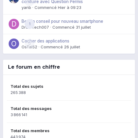
0
conduire avec Question Permis
yanb
· Commencé
Hier à 09:23
Besoin conseil pour nouveau smartphone
1
DroidTech007
· Commencé
31 juillet
Cacher des applications
0
OsTal52
· Commencé
26 juillet
Le forum en chiffre
Total des sujets
265 388
Total des messages
3 866 141
Total des membres
443 974