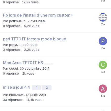
0
réponse
12,9k
vues
Pb lors de l'install d'une rom custom !
Par
petitbuzuc
,
2 avril 2019
8
réponses
5,2k
vues
pad TF701T factory mode bloqué
Par
pfifla
,
11 août 2018
3
réponses
2,2k
vues
Mon Asus TF701T HS.........
Par
cecel
,
30 septembre 2017
0
réponse
2k
vues
mise à jour 4.4
1
2
Par
nico2804
,
17 juillet 2014
33
réponses
14,4k
vues