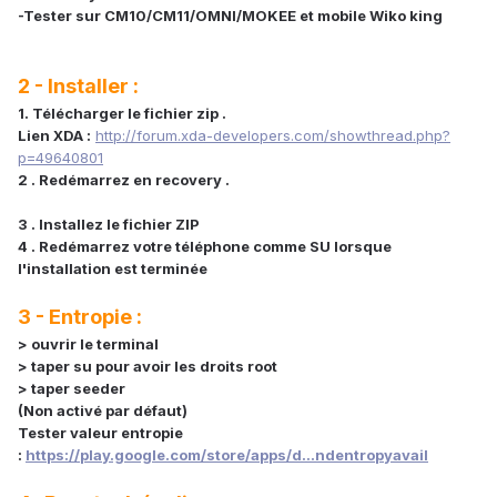
-Tester sur CM10/CM11/OMNI/MOKEE et mobile Wiko king
2 - Installer :
1. Télécharger le fichier zip .
Lien XDA :
http://forum.xda-developers.com/showthread.php?
p=49640801
2 . Redémarrez en recovery .
3 . Installez le fichier ZIP
4 . Redémarrez votre téléphone comme SU lorsque
l'installation est terminée
3 - Entropie :
> ouvrir le terminal
> taper su pour avoir les droits root
> taper seeder
(Non activé par défaut)
Tester valeur entropie
:
https://play.google.com/store/apps/d...ndentropyavail