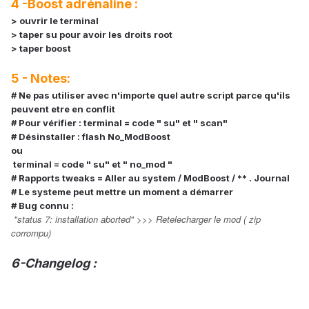
4 -Boost adrénaline :
> ouvrir le terminal
> taper su pour avoir les droits root
> taper boost
5 - Notes:
# Ne pas utiliser avec n'importe quel autre script parce qu'ils
peuvent etre en conflit
# Pour vérifier : terminal = code " su" et " scan"
# Désinstaller : flash No_ModBoost
ou
terminal = code " su" et " no_mod "
# Rapports tweaks = Aller au system / ModBoost / ** . Journal
# Le systeme peut mettre un moment a démarrer
# Bug connu :
"status 7: installation aborted" >>> Retelecharger le mod ( zip
corrompu)
6-Changelog :