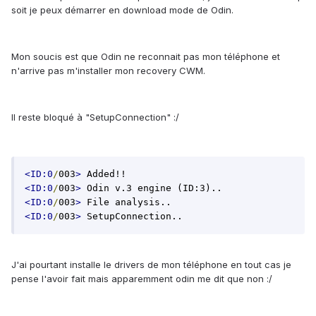
soit je peux démarrer en download mode de Odin.
Mon soucis est que Odin ne reconnait pas mon téléphone et
n'arrive pas m'installer mon recovery CWM.
Il reste bloqué à "SetupConnection" :/
<ID:0
/
003
>
<ID:0
/
003
>
<ID:0
/
003
>
<ID:0
/
003
>
 SetupConnection..
J'ai pourtant installe le drivers de mon téléphone en tout cas je
pense l'avoir fait mais apparemment odin me dit que non :/