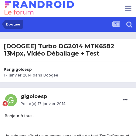
Doogee
[DOOGEE] Turbo DG2014 MTK6582
13Mpx, Vidéo Déballage + Test
Par
gigoloesp
17 janvier 2014
dans
Doogee
gigoloesp
Posté(e)
17 janvier 2014
Bonjour à tous,
Je suis pas sûr si vous connaissez le site de test TopForPhone et