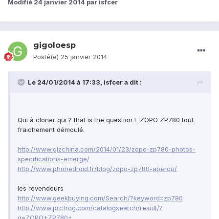
Modifié
24 janvier 2014
par isfcer
gigoloesp
Posté(e)
25 janvier 2014
Le 24/01/2014 à 17:33, isfcer a dit :
Qui à cloner qui ? that is the question ! ZOPO ZP780 tout
fraichement démoulé.
http://www.gizchina.com/2014/01/23/zopo-zp780-photos-
specifications-emerge/
http://www.phonedroid.fr/blog/zopo-zp780-apercu/
les revendeurs
http://www.geekbuying.com/Search/?keyword=zp780
http://www.prcfrog.com/catalogsearch/result/?
q=ZOPO+ZP780+