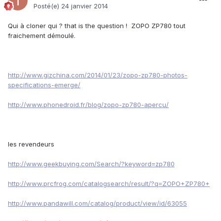
Posté(e)
24 janvier 2014
Qui à cloner qui ? that is the question ! ZOPO ZP780 tout
fraichement démoulé.
http://www.gizchina.com/2014/01/23/zopo-zp780-photos-
specifications-emerge/
http://www.phonedroid.fr/blog/zopo-zp780-apercu/
les revendeurs
http://www.geekbuying.com/Search/?keyword=zp780
http://www.prcfrog.com/catalogsearch/result/?q=ZOPO+ZP780+
http://www.pandawill.com/catalog/product/view/id/63055