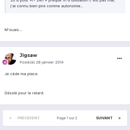
20% pour +/- 24h + preque 1h d'utilisation c'est pas mal,
j'ai connu bien pire comme autonomie...
M'ouais....
Jigsaw
Posté(e)
28 janvier 2014
Je cède ma place.
Désolé pour le retard.
PRÉCÉDENT
Page 1 sur 2
SUIVANT