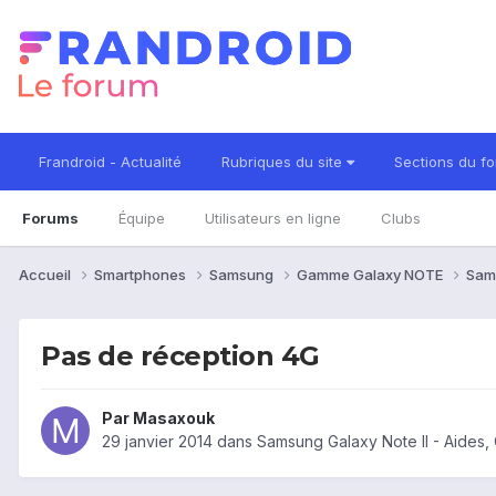
Frandroid - Actualité
Rubriques du site
Sections du f
Forums
Équipe
Utilisateurs en ligne
Clubs
Accueil
Smartphones
Samsung
Gamme Galaxy NOTE
Sam
Pas de réception 4G
Par
Masaxouk
29 janvier 2014
dans
Samsung Galaxy Note II - Aides