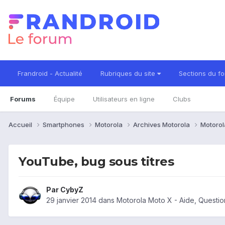
Frandroid - Actualité
Rubriques du site
Sections du f
Forums
Équipe
Utilisateurs en ligne
Clubs
Accueil
Smartphones
Motorola
Archives Motorola
Motorol
YouTube, bug sous titres
Par
CybyZ
29 janvier 2014
dans
Motorola Moto X - Aide, Questi