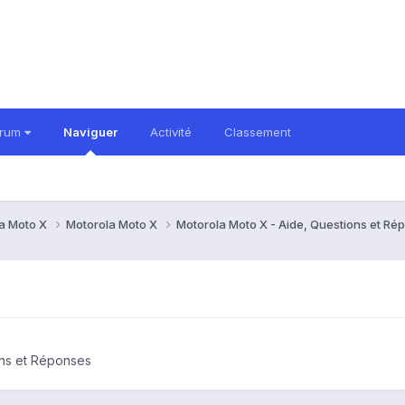
orum
Naviguer
Activité
Classement
a Moto X
Motorola Moto X
Motorola Moto X - Aide, Questions et R
ons et Réponses