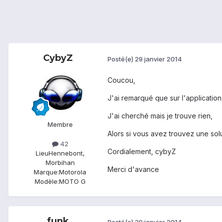
CybyZ
Posté(e)
29 janvier 2014
Coucou,
J'ai remarqué que sur l'application
J'ai cherché mais je trouve rien,
Membre
Alors si vous avez trouvez une solu
42
Cordialement, cybyZ
Lieu
Hennebont,
Morbihan
Merci d'avance
Marque:
Motorola
Modèle:
MOTO G
funk
Posté(e)
29 janvier 2014