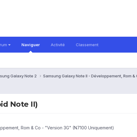
orum
Naviguer
Activité
Classement
sung Galaxy Note 2
Samsung Galaxy Note II - Développement, Rom &
d Note II)
oppement, Rom & Co - "Version 3G" (N7100 Uniquement)