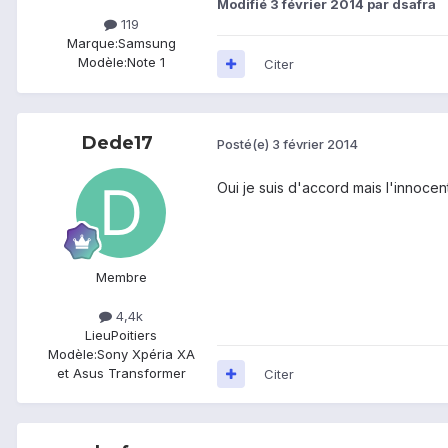
Modifié
3 février 2014
par dsafra
119
Marque:
Samsung
Modèle:
Note 1
Citer
Dede17
Posté(e)
3 février 2014
Oui je suis d'accord mais l'innocen
Membre
4,4k
Lieu
Poitiers
Modèle:
Sony Xpéria XA
et Asus Transformer
Citer