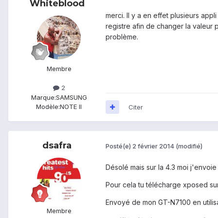
Whiteblood
merci. Il y a en effet plusieurs app
registre afin de changer la valeur 
problème.
Membre
2
Marque:
SAMSUNG
Modèle:
NOTE II
Citer
dsafra
Posté(e)
2 février 2014
(modifié)
Désolé mais sur la 4.3 moi j'envoi
Pour cela tu télécharge xposed sur 
Envoyé de mon GT-N7100 en utilis
Membre