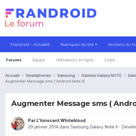
Frandroid - Actualité
Rubriques du site
Sections du f
Forums
Équipe
Utilisateurs en ligne
Clubs
Accueil
Smartphones
Samsung
Gamme Galaxy NOTE
Sam
Augmenter Message sms ( Android Note II)
Augmenter Message sms ( Androi
Par
L'Innocent Whiteblood
29 janvier 2014
dans
Samsung Galaxy Note II - Dével